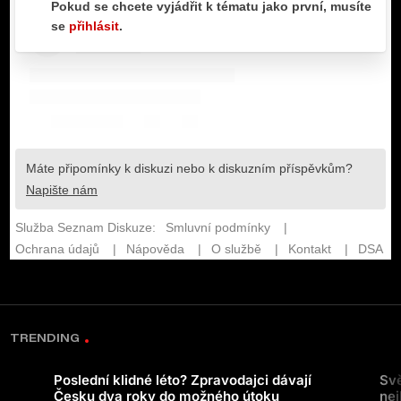
TRENDING
Poslední klidné léto? Zpravodajci dávají
Svě
Česku dva roky do možného útoku
nej