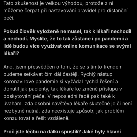
Tato zkušenost je velkou výhodou, protože z ní
můžeme čerpat při nastavování pravidel pro distanční
péči.
Pokud člověk vyloženě nemusel, tak k lékaři nechodil
a nechodí. Myslíte, že to tak zůstane i po pandemii a
lidé budou více využívat online komunikace se svými
lékaři?
Ano, jsem přesvědčen o tom, že se s tímto trendem
budeme setkávat čím dál častěji. Rychlý nástup
koronavirové pandemie si vyžádal rychlá řešení a
donutil jak pacienty, tak lékaře ke změně přístupu v
poskytování péče. V neposlední řadě pak také k
úvahám, zda osobní návštěva lékaře skutečně je či není
nezbytně nutná, zda neexistuje způsob, jak problém
konzultovat a řešit vzdáleně.
Proč jste léčbu na dálku spustili? Jaké byly hlavní