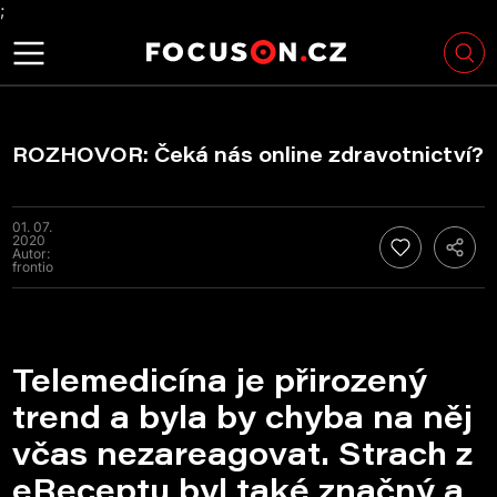
;
ROZHOVOR: Čeká nás online zdravotnictví?
01. 07.
2020
Autor:
frontio
Telemedicína je přirozený
trend a byla by chyba na něj
včas nezareagovat. Strach z
eReceptu byl také značný a