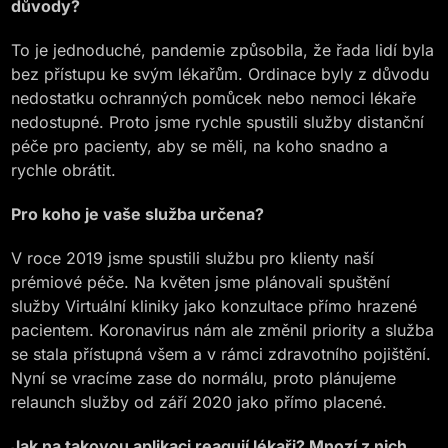
důvody?
To je jednoduché, pandemie způsobila, že řada lidí byla
bez přístupu ke svým lékařům. Ordinace byly z důvodu
nedostatku ochranných pomůcek nebo nemoci lékaře
nedostupné. Proto jsme rychle spustili služby distanční
péče pro pacienty, aby se měli, na koho snadno a
rychle obrátit.
Pro koho je vaše služba určena?
V roce 2019 jsme spustili službu pro klienty naší
prémiové péče. Na květen jsme plánovali spuštění
služby Virtuální kliniky jako konzultace přímo hrazené
pacientem. Koronavirus nám ale změnil priority a služba
se stala přístupná všem a v rámci zdravotního pojištění.
Nyní se vracíme zase do normálu, proto plánujeme
relaunch služby od září 2020 jako přímo placené.
Jak na takovou aplikaci reagují lékaři? Mnozí z nich,