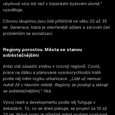
ubytovat více lidí než v klasickém bytovém domě,
“
vysvětluje.
Cílovou skupinou jsou lidé přibližně ve věku 20 až 35
let. Generace, která je otevřenější sdílení a zároveň čelí
problémům se socializací.
Regiony porostou. Města se stanou
soběstačnějšími
Antal vidí zásadní změnu v rozvoji regionů. Covid,
práce na dálku a plánované vysokorychlostní tratě
podle něj mění logiku urbanizace. „
Lidé už nemusí
nutně žít v hlavním městě. Regiony se posilují a stávají
se soběstačnějšími,
“ říká.
Vývoj realit a developmentu podle něj funguje v
dekádách. To, co se dnes plánuje, se projeví za 10 až
20 let. Právě proto je důležité měnit myšlení postupně,