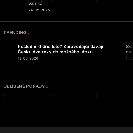
vzniká
24. 05. 2026
TRENDING
Poslední klidné léto? Zpravodajci dávají
Svě
Česku dva roky do možného útoku
nej
12. 03. 2026
14. 
OBLÍBENÉ POŘADY