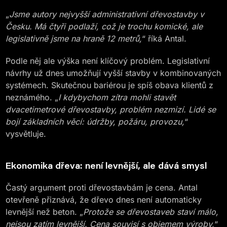
„
Jsme autory nejvyšší administrativní dřevostavby v
Česku. Má čtyři podlaží, což je trochu komické, ale
legislativně jsme na hraně 12 metrů,
“ říká Antal.
Podle něj ale výška není klíčový problém. Legislativní
návrhy už dnes umožňují vyšší stavby v kombinovaných
systémech. Skutečnou bariérou je spíš obava klientů z
neznámého. „
I kdybychom zítra mohli stavět
dvacetimetrové dřevostavby, problém nezmizí. Lidé se
bojí základních věcí: údržby, požáru, provozu,
“
vysvětluje.
Ekonomika dřeva: není levnější, ale dává smysl
Častý argument proti dřevostavbám je cena. Antal
otevřeně přiznává, že dřevo dnes není automaticky
levnější než beton. „
Protože se dřevostaveb staví málo,
nejsou zatím levnější. Cena souvisí s objemem výroby,
“