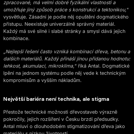
zpracované, má velmi dobré fyzikální vlastnosti a
umožňuje jiný způsob práce s konstrukcí a tektonikou,
“
vysvětluje. Zásadní je podle něj opuštění dogmatického
přístupu. Neexistuje univerzálně správný materiál.
Každý má své silné i slabé stránky a smysl dává jejich
kombinace.
„
Nejlepší řešení často vzniká kombinací dřeva, betonu a
dalších materiálů. Každý přináší jinou přidanou hodnotu:
lehkost, akumulaci, mikroklima,
“ říká Antal. Dogmatické
lpění na jednom systému podle něj vede k technickým
kompromisům a vyšším nákladům.
Největší bariéra není technika, ale stigma
Přestože technické možnosti dřevostaveb výrazně
pokročily, jejich rozšíření v Česku brzdí předsudky.
Antal mluví o dlouhodobém stigmatizování dřeva jako
materiálu s nízkou životností.