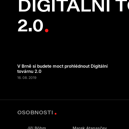
DIGITÁLNÍ 
2.0
V Brně si budete moct prohlédnout Digitální
továrnu 2.0
16. 08. 2019
OSOBNOSTI
Jiří Böhm
Marek Atanasčev