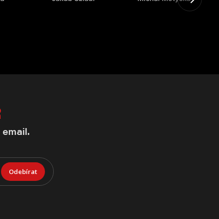
R
 email.
Odebírat