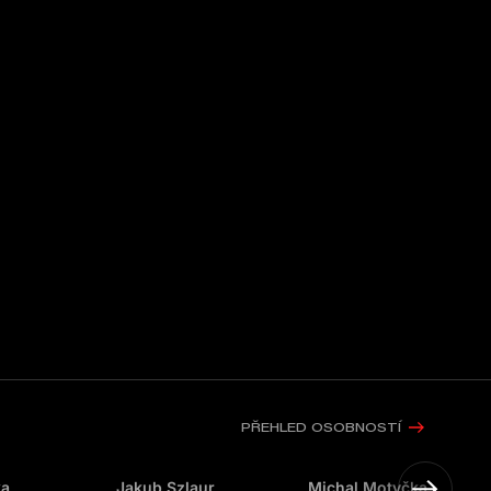
PŘEHLED OSOBNOSTÍ
ka
Jakub Szlaur
Michal Motyčka