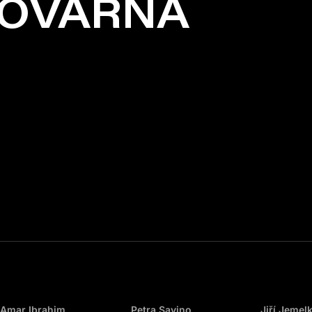
TOVÁRNA
Amar Ibrahim
Petra Savino
Jiří Jemel