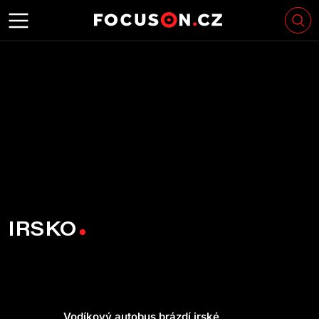
IRSKO
Vodíkový autobus brázdí irské