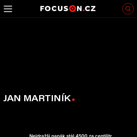
JAN MARTINÍK
Nejdražší panák stál 4500 za centilitr.