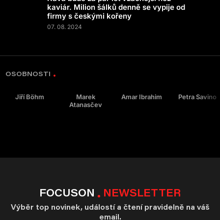
kaviár. Milion šálků denně se vypije od
firmy s českými kořeny
07. 08. 2024
OSOBNOSTI
Jiří Böhm
Marek
Amar Ibrahim
Petra Savino
Atanasčev
FOCUSON
NEWSLETTER
Výběr top novinek, událostí a čtení pravidelně na váš
email.