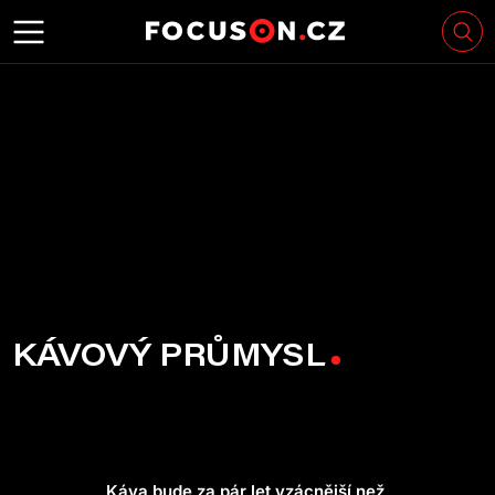
KÁVOVÝ PRŮMYSL
Káva bude za pár let vzácnější než