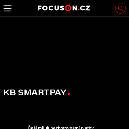
KB SMARTPAY
Češi milují bezhotovostní platby,