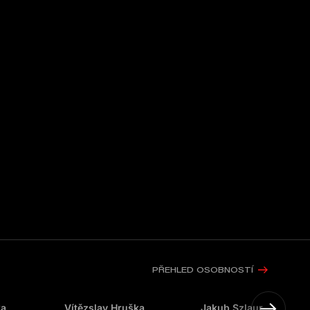
PŘEHLED OSOBNOSTÍ
ka
Vítězslav Hruška
Jakub Szlaur