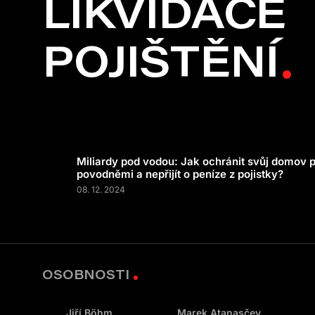
LIKVIDACE
POJIŠTĚNÍ
Miliardy pod vodou: Jak ochránit svůj domov 
povodněmi a nepřijít o peníze z pojistky?
08. 12. 2024
OSOBNOSTI
Jiří Böhm
Marek Atanasčev