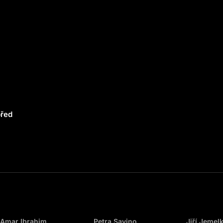
před
Amar Ibrahim
Petra Savino
Jiří Jemel