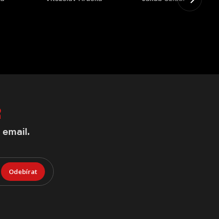
R
 email.
Odebírat