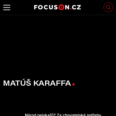
MATÚŠ KARAFFA
Národ pejskařů? Za chovatelské potřeby