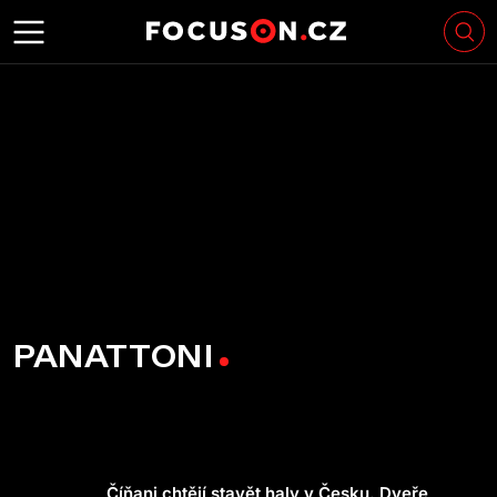
PANATTONI
Číňani chtějí stavět haly v Česku. Dveře