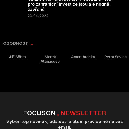
pro zahraniční investice jsou ale hodně
zavřené
23. 04. 2024
OSOBNOSTI
Jiří Böhm
Marek
Amar Ibrahim
Petra Savino
Atanasčev
FOCUSON
NEWSLETTER
Výběr top novinek, událostí a čtení pravidelně na váš
email.