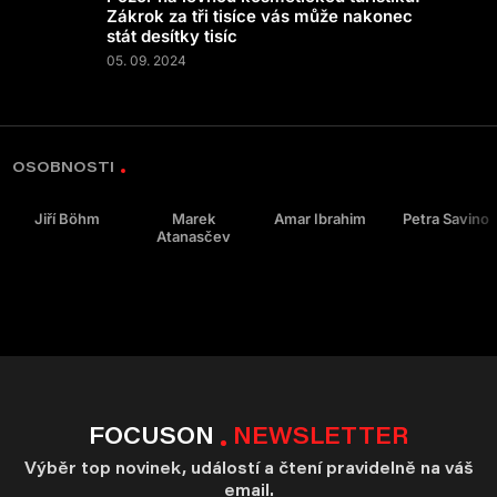
Zákrok za tři tisíce vás může nakonec
stát desítky tisíc
05. 09. 2024
OSOBNOSTI
Jiří Böhm
Marek
Amar Ibrahim
Petra Savino
Atanasčev
FOCUSON
NEWSLETTER
Výběr top novinek, událostí a čtení pravidelně na váš
email.