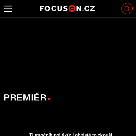
PREMIÉR
Tlumočník politiků: Lobbisté to zkouší,