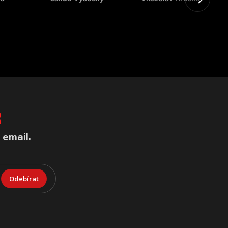
R
 email.
Odebírat