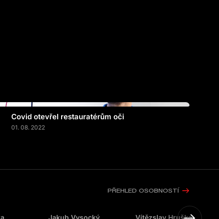
Covid otevřel restauratérům oči
01. 08. 2022
PŘEHLED OSOBNOSTÍ
ka
Jakub Vysocký
Vítězslav Hruška