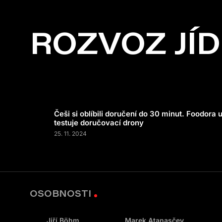
ROZVOZ JÍ
Češi si oblíbili doručení do 30 minut. Foodora 
testuje doručovací drony
25. 11. 2024
OSOBNOSTI
Jiří Böhm
Marek Atanasčev