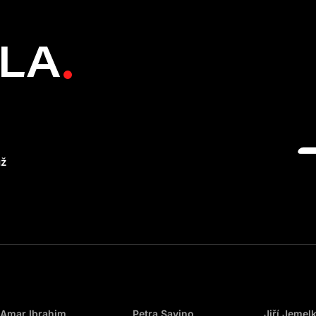
DLA
už
Amar Ibrahim
Petra Savino
Jiří Jemel