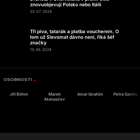
znovuobjevují Polsko nebo Itálii
23. 07. 2024
Tři piva, tatarák a platba voucherem. O
tom už Slevomat dávno není, říká šéf
značky
13. 06. 2024
OSOBNOSTI
Jiří Böhm
Marek
Amar Ibrahim
Petra Savino
Atanasčev