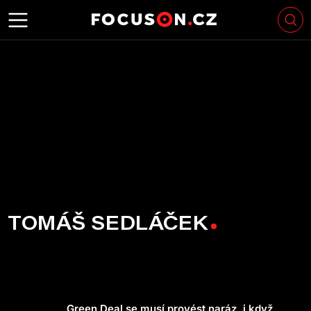
TOMÁŠ SEDLÁČEK
Green Deal se musí provést naráz, i když