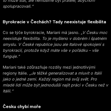
to může stát, ale nemusíme být přátelé, abychom
spolupracovali.“
Byrokracie v Čechách? Tady neexistuje flexibilita
Co se týče byrokracie, Mariani má jasno.
„V Česku moc
neexistuje flexibilita. To je myšleno v dobrém i špatném
smyslu. V České republice jsou ale Italové spokojení s
byrokracií, protože když máte vše v pořádku – vše
funguje.“
Mariani také zdůrazňuje rozdíly mezi jednotlivými
regiony Itálie.
„Je těžké generalizovat a mluvit o Itálii
jako o jedné zemi. Každý region má svůj svět. Pro
mladé lidi může být jednodušší najít práci v Česku než v
Itálii.“
Česku chybí moře