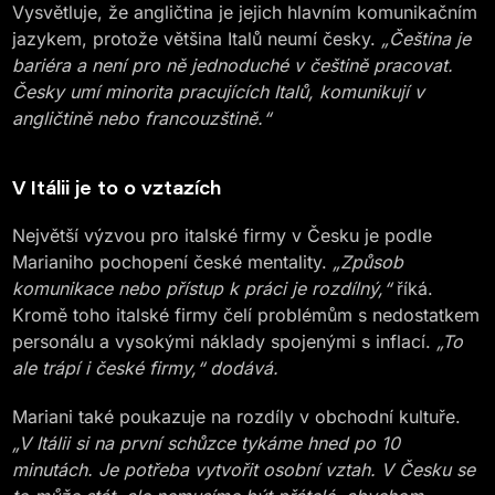
Vysvětluje, že angličtina je jejich hlavním komunikačním
jazykem, protože většina Italů neumí česky.
„Čeština je
bariéra a není pro ně jednoduché v češtině pracovat.
Česky umí minorita pracujících Italů, komunikují v
angličtině nebo francouzštině.“
V Itálii je to o vztazích
Největší výzvou pro italské firmy v Česku je podle
Marianiho pochopení české mentality.
„Způsob
komunikace nebo přístup k práci je rozdílný,“
říká.
Kromě toho italské firmy čelí problémům s nedostatkem
personálu a vysokými náklady spojenými s inflací.
„To
ale trápí i české firmy,“ dodává.
Mariani také poukazuje na rozdíly v obchodní kultuře.
„V Itálii si na první schůzce tykáme hned po 10
minutách. Je potřeba vytvořit osobní vztah. V Česku se