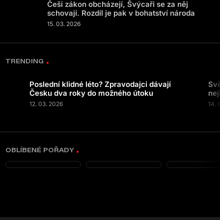
Češi zákon obcházejí, Švýcaři se za něj
schovají. Rozdíl je pak v bohatství národa
15. 03. 2026
TRENDING
Poslední klidné léto? Zpravodajci dávají
Svě
Česku dva roky do možného útoku
nej
12. 03. 2026
14. 
OBLÍBENÉ POŘADY