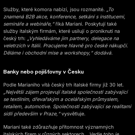
Služby, které komora nabízí, jsou rozmanité.
„To
znamená B2B akce, konference, setkání s institucemi,
semináře a webináře,“
říká Mariani. Poskytují také
služby italským firmám, které usilují o proniknutí na
český trh:
„Vyhledáváme jim partnery, delegace na
veletrzích v Itálii. Pracujeme hlavně pro české nákupčí.
Děláme i obchodní mise a workshopy,“ dodává.
Banky nebo pojišťovny v Česku
Podle Marianiho vítá český trh italské firmy již 30 let.
„Největší zájem projevují italské společnosti zabývající
se textilním, dřevařským a ocelářským průmyslem,
retailem, automotive. Společnosti zabývající se realitami
sídlí především v Praze,“
vysvětluje.
Mariani také zdůrazňuje přítomnost významných
italských firem v různých sektorech.
„Vedle toho je