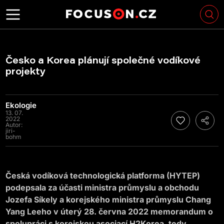
Česko a Korea plánují společné vodíkové
projekty
Ekologie
13. 07.
2022
Autor:
jiri-
bohm
Česká vodíková technologická platforma (HYTEP)
podepsala za účasti ministra průmyslu a obchodu
Jozefa Síkely a korejského ministra průmyslu Chang
Yang Leeho v úterý 28. června 2022 memorandum o
spolupráci s korejskou asociací H2Korea, tedy