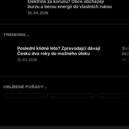
Elektřina za korunu? Obce obcházejí
burzu a berou energii do vlastních rukou
25. 04. 2026
TRENDING
Poslední klidné léto? Zpravodajci dávají
Svě
Česku dva roky do možného útoku
nej
12. 03. 2026
14. 
OBLÍBENÉ POŘADY