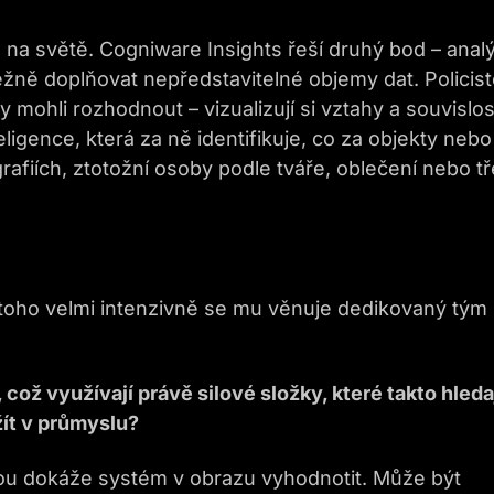
 na světě. Cogniware Insights řeší druhý bod – anal
ně doplňovat nepředstavitelné objemy dat. Policis
 mohli rozhodnout – vizualizují si vztahy a souvislost
igence, která za ně identifikuje, co za objekty nebo
ografiích, ztotožní osoby podle tváře, oblečení nebo t
z toho velmi intenzivně se mu věnuje dedikovaný tým
což využívají právě silové složky, které takto hleda
žít v průmyslu?
erou dokáže systém v obrazu vyhodnotit. Může být