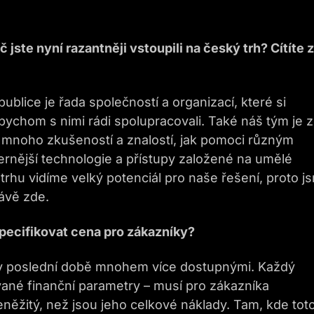
 jste nyní razantněji vstoupili na český trh? Cítíte 
blice je řada společností a organizací, které si
bychom s nimi rádi spolupracovali. Také náš tým je 
i mnoho zkušeností a znalostí, jak pomoci různým
ernější technologie a přístupy založené na umělé
rhu vidíme velký potenciál pro naše řešení, proto j
rávě zde.
specifikovat cena pro zákazníky?
jí v poslední době mnohem více dostupnými. Každý
vané finanční parametry – musí pro zákazníka
eněžitý, než jsou jeho celkové náklady. Tam, kde tot