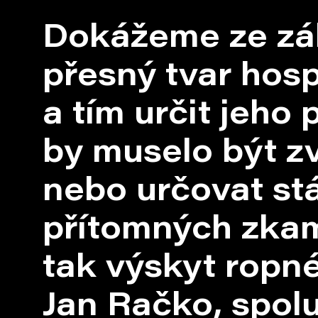
Dokážeme ze záb
přesný tvar hos
a tím určit jeho
by muselo být zv
nebo určovat stá
přítomných zkam
tak výskyt ropné
Jan Račko, spol