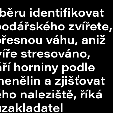
ěru identifikovat
podářského zvířete,
 přesnou váhu, aniž
íře stresováno,
ří horniny podle
enělin a zjišťovat
ho naleziště, říká
uzakladatel