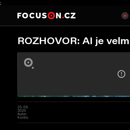
;
ROZHOVOR: AI je velmi 
23. 09.
2020
Autor:
frontio