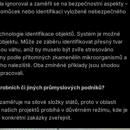
la ignoroval a zaměřil se na bezpečnostní aspekty –
pomůcek nebo identifikaci vyloženě nebezpečného
chnologie identifikace objektů. Systém je možné
bjektu. Může ze záběru identifikovat přesný tvar
nou váhu, aniž by muselo být zvíře stresováno
niny podle přítomných zkamenělin mikroorganismů a
ho naleziště. Oba zmíněné příklady jsou shodou
pracovali.
ýrobních či jiných průmyslových podniků?
zaměřuje na silové složky států, proto v oblasti
našich projektů probíhá v důvěrném režimu, kde je
 konkrétní zakázky zveřejnit.