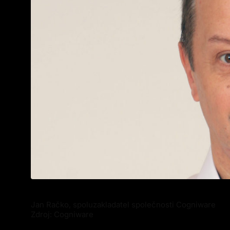
Jan Račko, spoluzakladatel společnosti Cogniware
Zdroj: Cogniware