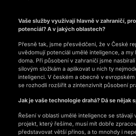
Vaše služby využívají hlavně v zahraničí, proč
potenciál? A v jakých oblastech?
Přesně tak, jsme přesvědčeni, že v České repu
uvědomují potenciál umělé inteligence, a my 
doma. Při působení v zahraničí jsme nasbíral
silovým složkám a aplikovat u nich ty nejmod
inteligenci. V českém a obecně v evropském t
se rozhodli rozšířit a zintenzivnit působení p
Jak je vaše technologie drahá? Dá se nějak 
Řešení v oblasti umělé inteligence se stáva
projekt, který řešíme, musí mít dobře zpraco
představovat větší přínos, a to mnohdy i nep