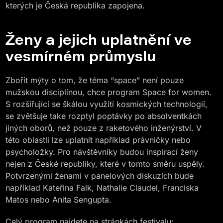
kterých je Česká republika zapojena.
Ženy a jejich uplatnění ve
vesmírném průmyslu
Zbořit mýty o tom, že téma “space” není pouze
mužskou disciplínou, chce program Space for women.
S rozšiřující se škálou využití kosmických technologií,
se zvětšuje take rozptyl poptávky po absolventkách
jiných oborů, než pouze z raketového inženýrství. V
této oblastli lze uplatnit například právničky nebo
psycholožky. Pro návštěvníky budou inspirací ženy
nejen z České republiky, které v tomto směru uspěly.
Potvrzenými ženami v panelových diskuzích bude
například Kateřina Falk, Nathalie Claudel, Franciska
Matos nebo Anita Sengupta.
Celý program najdete na stránkách festivalu: