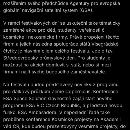
rozšířením svého předchůdce Agentury pro evropská
globální navigační satelitní system (GSA).
V rámci festivalových dní se uskuteční take tématicky
zaměřené akce pro děti, studenty, veřejnosti či
kosmické i nekosmické firmy. Právě propojení těchto
firem a jejich následná spolupráce států Visegrádské
čtyřky je hlavním cílem celého festivalu. Jde o tzv.
Středoevropský průmyslový den. Pro studenty je
možnost na akcích domluvit si stáž, nebo si mezi
firmami najít svého budoucího zaměstnavatele.
Na festivalu budou představeny novinky z programu
pro dálkový průzkum Země Copernicus. Konference
ESA Space Solution slavnostně zajájí start nového
programu ESA BIC Czech Republic, a představí novou
funkci ESA Ambasadora. V neposlední řadě take
proběhne konference Kosmické projekty na Akademii
věd ČR, kde budou prezentovýny vesmírné projekty, do