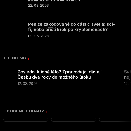
22. 05. 2026
Peníze zakódované do částic světla: sci-
fi, nebo příští krok po kryptoměnách?
09. 06. 2026
TRENDING
Poslední klidné léto? Zpravodajci dávají
Svě
Česku dva roky do možného útoku
nej
12. 03. 2026
14. 
OBLÍBENÉ POŘADY