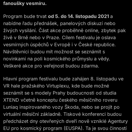
fanoušky vesmíru.
Program bude trvat
od 5. do 14. listopadu 2021
a
nabídne řadu přednášek, panelových diskuzí nebo
živých vysílání. Část akce proběhně online, zbytek pak
živě v Brně nebo v Praze. Cílem festivalu je oslava
vesmírných úspěchů v Evropě i v České republice.
Návštěvníci budou mít možnost se seznámit s
novinkami na poli kosmického průmyslu a vědy.
Veškeré akce pro veřejnost budou zdarma.
Hlavní program festivalu bude zahájen 8. listopadu ve
VR hale pražského Virtuplexu, kde bude možné
seznámit se s modely Prahy budoucnosti od studia
XTEND včetně konceptu českého měsíčního roveru
Luniaq inspirovaného vozy Škoda, nebo se projít po
virtuální měsíční základně. Tiskové konferenci budou
předcházet dny otevřených dveří nově vzniklé Agentury
EU pro kosmický program (EUSPA). Ta je svou činností