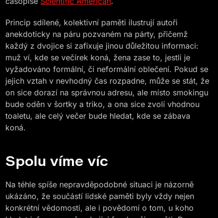
časopise
Scientific American
.
Princip sdílené, kolektivní paměti ilustrují autoři
anekdoticky na páru pozvaném na párty, přičemž
každý z dvojice si zafixuje jinou důležitou informaci:
muž ví, kde se večírek koná, žena zase to, jestli je
vyžadováno formální, či neformální oblečení. Pokud se
jejich vztah v nevhodný čas rozpadne, může se stát, že
on sice dorazí na správnou adresu, ale místo smokingu
bude oděn v šortky a triko, a ona sice zvolí vhodnou
toaletu, ale celý večer bude hledat, kde se zábava
koná.
Spolu víme víc
Na téhle spíše nepravděpodobné situaci je názorně
ukázáno, že součástí lidské paměti byly vždy nejen
konkrétní vědomosti, ale i povědomí o tom, u koho