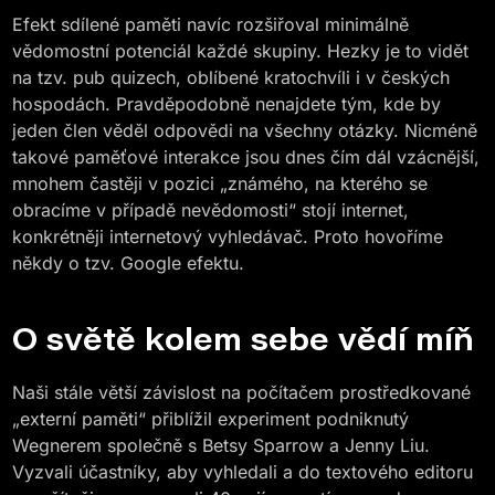
Efekt sdílené paměti navíc rozšiřoval minimálně
vědomostní potenciál každé skupiny. Hezky je to vidět
na tzv. pub quizech, oblíbené kratochvíli i v českých
hospodách. Pravděpodobně nenajdete tým, kde by
jeden člen věděl odpovědi na všechny otázky. Nicméně
takové paměťové interakce jsou dnes čím dál vzácnější,
mnohem častěji v pozici „známého, na kterého se
obracíme v případě nevědomosti“ stojí internet,
konkrétněji internetový vyhledávač. Proto hovoříme
někdy o tzv. Google efektu.
O světě kolem sebe vědí míň
Naši stále větší závislost na počítačem prostředkované
„externí paměti“ přiblížil experiment podniknutý
Wegnerem společně s Betsy Sparrow a Jenny Liu.
Vyzvali účastníky, aby vyhledali a do textového editoru