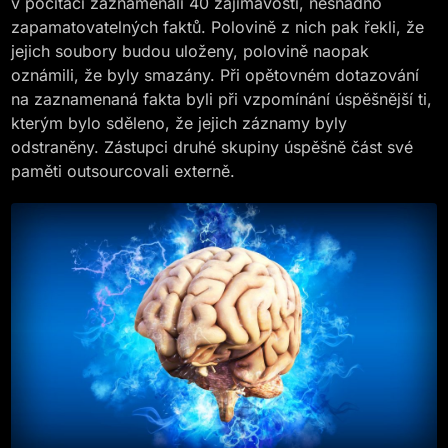
v počítači zaznamenali 40 zajímavostí, nesnadno
zapamatovatelných faktů. Polovině z nich pak řekli, že
jejich soubory budou uloženy, polovině naopak
oznámili, že byly smazány. Při opětovném dotazování
na zaznamenaná fakta byli při vzpomínání úspěšnější ti,
kterým bylo sděleno, že jejich záznamy byly
odstraněny. Zástupci druhé skupiny úspěšně část své
paměti outsourcovali externě.