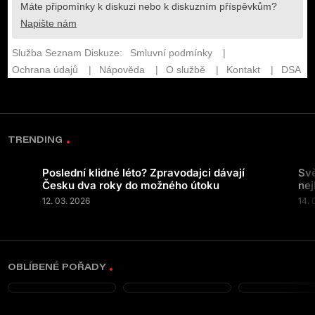
TRENDING
Poslední klidné léto? Zpravodajci dávají
Svě
Česku dva roky do možného útoku
nej
12. 03. 2026
14. 
OBLÍBENÉ POŘADY