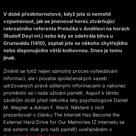
V době předinternetové, když jste si nemohli
vzpomenout, jak se jmenoval herec ztvárňující
rekreačního referenta Prelučka v Andělovi na horách
(Rudolf Deyl ml.) nebo kdy se odehrála bitva u
Grunwaldu (1410), zeptali jste se někoho chytřejšího
nebo disponujícího větší knihovnou. Dnes je tomu
jinak.
Změnil se totiž nejen samotný proces vyhledávání
informací, ale i povaha společenských vazeb
udržovaných právě sdílenými informacemi a nakonec
proměnilo se i naše užívání paměti. Aspoň k těmto
závěrům došli před několika lety psychologové Daniel
M. Wegner a Adrian F. Ward. Některé z nich
prezentovali v článku The Internet Has Become the
External Hard Drive for Our Memories (Z internetu se
stal externí disk pro naši paměť) uveřejněném v