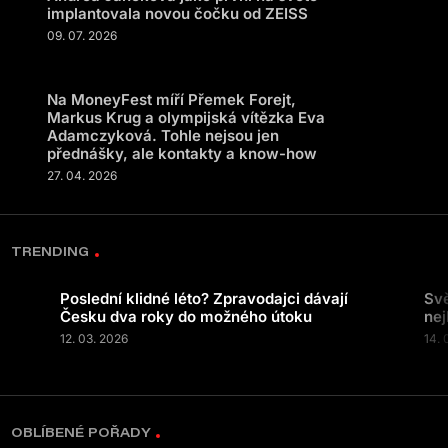
implantovala novou čočku od ZEISS
09. 07. 2026
Na MoneyFest míří Přemek Forejt,
Markus Krug a olympijská vítězka Eva
Adamczyková. Tohle nejsou jen
přednášky, ale kontakty a know-how
27. 04. 2026
TRENDING
Poslední klidné léto? Zpravodajci dávají
Svě
Česku dva roky do možného útoku
nej
12. 03. 2026
14. 
OBLÍBENÉ POŘADY