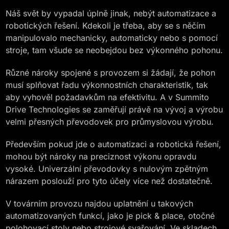
Náš svět by vypadal úplně jinak, nebýt automatizace a
robotických řešení. Kdekoli je třeba, aby se s něčím
manipulovalo mechanicky, automaticky nebo s pomocí
stroje, tam všude se neobejdou bez výkonného pohonu.
Různé nároky spojené s provozem si žádají, že pohon
musí splňovat řadu výkonnostních charakteristik, tak
aby vyhověl požadavkům na efektivitu. A v Summito
Drive Technologies se zaměřují právě na vývoj a výrobu
velmi přesných převodovek pro průmyslovou výrobu.
Především pokud jde o automatizaci a robotická řešení,
mohou být nároky na preciznost výkonu opravdu
vysoké. Univerzální převodovky s nulovým zpětným
nárazem poslouží pro tyto účely více než dostatečně.
V továrním provozu najdou uplatnění u takových
automatizovaných funkcí, jako je pick & place, otočné
polohovací stoly nebo strojové svařování. Ve skladech