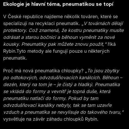
Ekologie je hlavní téma, pneumatikou se topí
V České republice najdeme několik továren, které se
specializují na recyklaci pneumatik. „
V továrnách dělají
protektory. Což znamená, že kostru pneumatiky musíte
odrásat a starou bočnici a běhoun vyměnit za nové
kousky. Pneumatiky pak můžete znovu použít,“
říká
Rybín.Tyto metody ale fungují pouze u některých
pneumatik.
Proč má nová pneumatika chloupky? „
To jsou zbytky
po odtokových, odvzdušňovacích kanálcích. Běhoun –
dezén, který na tom je – je čistý a hladký. Pneumatika
se vkládá do formy a vevnitř je topná duše, která
pneumatiku natlačí do formy. Pokud by tam
odvzdušňovací kanálky nebyly, tak se tam uzavře
vzduch a pneumatika se nevylisuje do takového tvaru,“
vysvětluje na závěr záhadu chloupků Rybín.