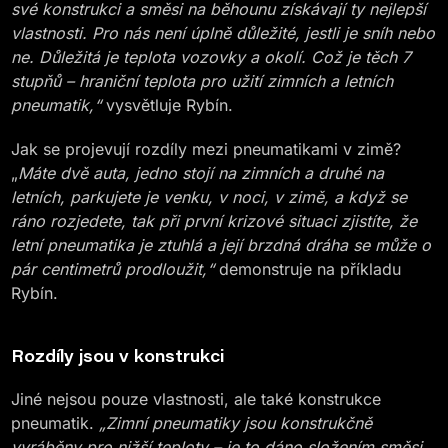
své konstrukci a směsi na běhounu získávají ty nejlepší
vlastnosti. Pro nás není úplně důležité, jestli je sníh nebo
ne. Důležitá je teplota vozovky a okolí. Což je těch 7
stupňů – hraniční teplota pro užití zimních a letních
pneumatik,“
vysvětluje Rybín.
Jak se projevují rozdíly mezi pneumatikami v zimě?
„
Máte dvě auta, jedno stojí na zimních a druhé na
letních, parkujete je venku, v noci, v zimě, a když se
ráno rozjedete, tak při první krizové situaci zjistíte, že
letní pneumatika je ztuhlá a její brzdná dráha se může o
pár centimetrů prodloužit,“
demonstruje na příkladu
Rybín.
Rozdíly jsou v konstrukci
Jiné nejsou pouze vlastnosti, ale také konstrukce
pneumatik.
„Zimní pneumatiky jsou konstrukčně
vyráběny pro nižší teploty – je to dáno složením směsi