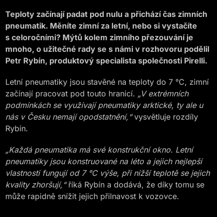
Teploty začínají padat pod nulu a přichází čas zimních
pneumatik. Měníte zimní za letní, nebo si vystačíte
s celoročními? Mýtů kolem zimního přezouvání je
mnoho, o užitečné rady se s námi v rozhovoru podělil
Petr Rybín, produktový specialista společnosti Pirelli.
Letní pneumatiky jsou stavěné na teploty do 7 °C, zimní
začínají pracovat pod touto hranicí.
„V extrémních
podmínkách se využívají pneumatiky arktické, ty ale u
nás v Česku nemají opodstatnění,“
vysvětluje rozdíly
Rybín.
„Každá pneumatika má své konstrukční okno. Letní
pneumatiky jsou konstruované na léto a jejich nejlepší
vlastnosti fungují od 7 °C výše, při nižší teplotě se jejich
kvality zhoršují,“
říká Rybín a dodává, že díky tomu se
může rapidně snížit jejich přilnavost k vozovce.