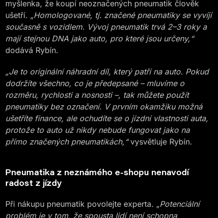
myšlenka, že koupí neoznačených pneumatik člověk
ušetří. „
Homologované, tj. značené pneumatiky se vyvíjí
současně s vozidlem. Vývoj pneumatik trvá 2–3 roky a
mají stejnou DNA jako auto, pro které jsou určeny,“
dodává Rybín.
„Je to originální náhradní díl, který patří na auto. Pokud
dodržíte všechno, co je předepsané – mluvíme o
rozměru, rychlosti a nosnosti –, tak můžete použít
pneumatiky bez označení. V prvním okamžiku možná
ušetříte finance, ale ochudíte se o jízdní vlastnosti auta,
protože to auto už nikdy nebude fungovat jako na
přímo značených pneumatikách,“
vysvětluje Rybín.
Pneumatika z neznámého e-shopu nenavodí
radost z jízdy
Při nákupu pneumatik povolejte experta. „
Potenciální
problém je v tom, že spousta lidí není schopna