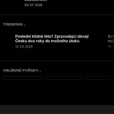
09. 07. 2026
TRENDING
Poslední klidné léto? Zpravodajci dávají
Svě
Česku dva roky do možného útoku
nej
12. 03. 2026
14. 
OBLÍBENÉ POŘADY