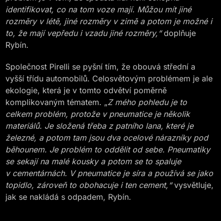
identifikovat, co na tom voze mají. Můžou mít jiné
rozměry v létě, jiné rozměry v zimě a potom je možné i
to, že mají vepředu i vzadu jiné rozměry,“
doplňuje
Rybín.
Společnost Pirelli se pyšní tím, že obouvá střední a
vyšší třídu automobilů. Celosvětovým problémem je ale
ekologie, která je v tomto odvětví poměrně
komplikovaným tématem. „
Z mého pohledu je to
celkem problém, protože v pneumatice je několik
materiálů. Je složená třeba z patního lana, které je
železné, a potom tam jsou dva ocelové nárazníky pod
běhounem. Je problém to oddělit od sebe. Pneumatiky
se sekají na malé kousky a potom se to spaluje
v cementárnách. V pneumatice je síra a používá se jako
topidlo, zároveň to obohacuje i ten cement,“
vysvětluje,
jak se nakládá s odpadem, Rybín.