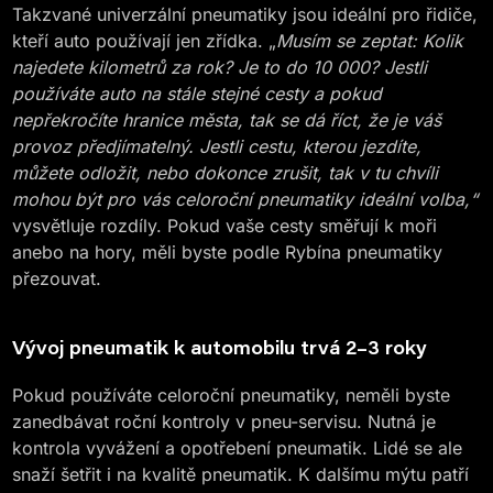
Takzvané univerzální pneumatiky jsou ideální pro řidiče,
kteří auto používají jen zřídka. „
Musím se zeptat: Kolik
najedete kilometrů za rok? Je to do 10 000? Jestli
používáte auto na stále stejné cesty a pokud
nepřekročíte hranice města, tak se dá říct, že je váš
provoz předjímatelný. Jestli cestu, kterou jezdíte,
můžete odložit, nebo dokonce zrušit, tak v tu chvíli
mohou být pro vás celoroční pneumatiky ideální volba,“
vysvětluje rozdíly. Pokud vaše cesty směřují k moři
anebo na hory, měli byste podle Rybína pneumatiky
přezouvat.
Vývoj pneumatik k automobilu trvá 2–3 roky
Pokud používáte celoroční pneumatiky, neměli byste
zanedbávat roční kontroly v pneu-servisu. Nutná je
kontrola vyvážení a opotřebení pneumatik. Lidé se ale
snaží šetřit i na kvalitě pneumatik. K dalšímu mýtu patří