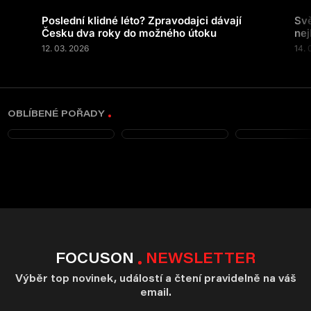
Poslední klidné léto? Zpravodajci dávají
Svě
Česku dva roky do možného útoku
nej
12. 03. 2026
14. 
OBLÍBENÉ POŘADY
FOCUSON
NEWSLETTER
Výběr top novinek, událostí a čtení pravidelně na váš
email.