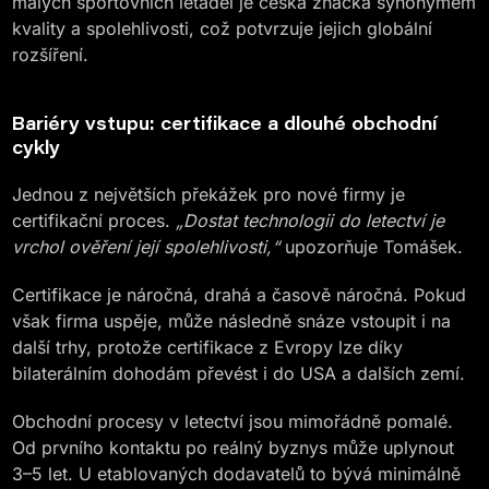
malých sportovních letadel je česká značka synonymem
kvality a spolehlivosti, což potvrzuje jejich globální
rozšíření.
Bariéry vstupu: certifikace a dlouhé obchodní
cykly
Jednou z největších překážek pro nové firmy je
certifikační proces.
„Dostat technologii do letectví je
vrchol ověření její spolehlivosti,“
upozorňuje Tomášek.
Certifikace je náročná, drahá a časově náročná. Pokud
však firma uspěje, může následně snáze vstoupit i na
další trhy, protože certifikace z Evropy lze díky
bilaterálním dohodám převést i do USA a dalších zemí.
Obchodní procesy v letectví jsou mimořádně pomalé.
Od prvního kontaktu po reálný byznys může uplynout
3–5 let. U etablovaných dodavatelů to bývá minimálně