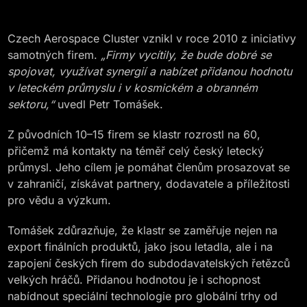
Czech Aerospace Cluster vznikl v roce 2010 z iniciativy
samotných firem.
„Firmy vycítily, že bude dobré se
spojovat, využívat synergií a nabízet přidanou hodnotu
v leteckém průmyslu i v kosmickém a obranném
sektoru,“
uvedl Petr Tomášek.
Z původních 10–15 firem se klastr rozrostl na 60,
přičemž má kontakty na téměř celý český letecký
průmysl. Jeho cílem je pomáhat členům prosazovat se
v zahraničí, získávat partnery, dodavatele a příležitosti
pro vědu a výzkum.
Tomášek zdůrazňuje, že klastr se zaměřuje nejen na
export finálních produktů, jako jsou letadla, ale i na
zapojení českých firem do subdodavatelských řetězců
velkých hráčů. Přidanou hodnotou je i schopnost
nabídnout speciální technologie pro globální trhy od