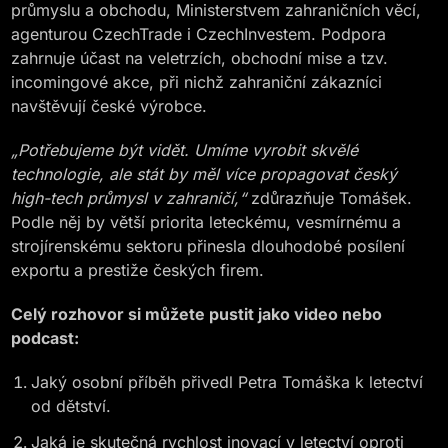
průmyslu a obchodu, Ministerstvem zahraničních věcí,
agenturou CzechTrade i CzechInvestem. Podpora
zahrnuje účast na veletrzích, obchodní mise a tzv.
incomingové akce, při nichž zahraniční zákazníci
navštěvují české výrobce.
„Potřebujeme být vidět. Umíme vyrobit skvělé
technologie, ale stát by měl více propagovat český
high-tech průmysl v zahraničí,“
zdůrazňuje Tomášek.
Podle něj by větší priorita leteckému, vesmírnému a
strojírenskému sektoru přinesla dlouhodobé posílení
exportu a prestiže českých firem.
Celý rozhovor si můžete pustit jako video nebo
podcast:
Jaký osobní příběh přivedl Petra Tomáška k letectví
od dětství.
Jaká je skutečná rychlost inovací v letectví oproti