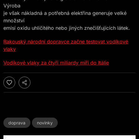
Výroba
je však nákladná a potřebná elektřina generuje velké
množství
emisí oxidu uhličitého nebo jiných znečišťujících látek.
Rakouský národní dopravce začne testovat vodíkové
vlaky
Vodíkové vlaky za čtyři miliardy míří do Itálie
doprava
novinky