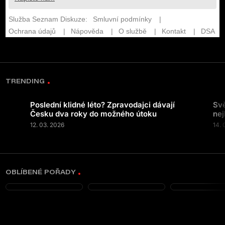
TRENDING
Poslední klidné léto? Zpravodajci dávají
Svě
Česku dva roky do možného útoku
nej
12. 03. 2026
14. 
OBLÍBENÉ POŘADY