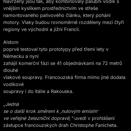
Navrženy jsou tak, aby kombinovaly palubní vodík s
vnějším kyslíkem prostřednictvím ve střeše
namontovaného palivového článku, který pohání
motory. Vlaky budou rovnoměrně rozděleny mezi čtyři
regiony ve východní a jižní Francii.
Alstom
poprvé testoval tyto prototypy před třemi lety v
Německu a nyní
zahájil komerční fázi se 41 objednávkami na 72 metrů
dlouhé
vlakové soupravy. Francouzská firma mimo jiné dodala
vodíkové
soupravy i do Itálie a Rakouska.
„
Jedná
se o další krok směrem k
‚
nulovým emisím
‘
ve veřejné železniční dopravě,“
uvedl v prohlášení
zástupce francouzských drah Christophe Fanicheta.