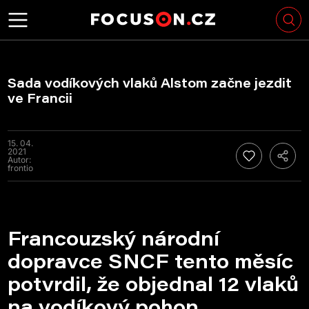
Sada vodíkových vlaků Alstom začne jezdit
ve Francii
15. 04.
2021
Autor:
frontio
Francouzský národní
dopravce SNCF tento měsíc
potvrdil, že objednal 12 vlaků
na vodíkový pohon.