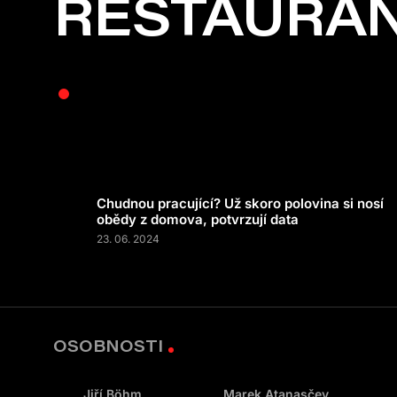
RESTAURAN
Chudnou pracující? Už skoro polovina si nosí
obědy z domova, potvrzují data
23. 06. 2024
OSOBNOSTI
Jiří Böhm
Marek Atanasčev