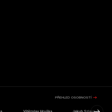
PŘEHLED OSOBNOSTÍ
ka
Vítězslav Hruška
Jakub Szlaur