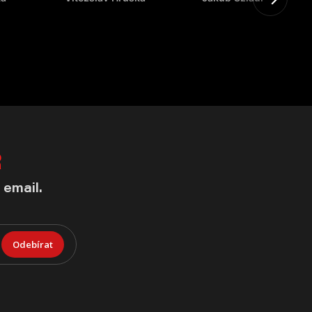
R
 email.
Odebírat