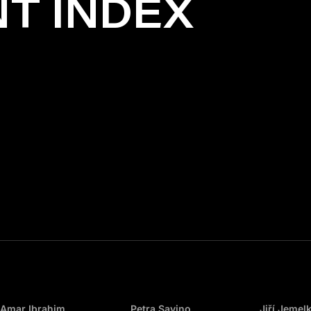
T INDEX
Amar Ibrahim
Petra Savino
Jiří Jemel