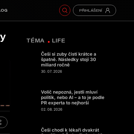
LOG
dy
TÉMA
LIFE
Češi si zuby čistí krátce a
špatně. Následky stojí 30
miliard ročně
30. 07. 2026
Volič nepozná, jestli mluví
politik, nebo AI – a to je podle
PR experta to nejhorší
02. 08. 2026
Češi chodí k lékaři dvakrát