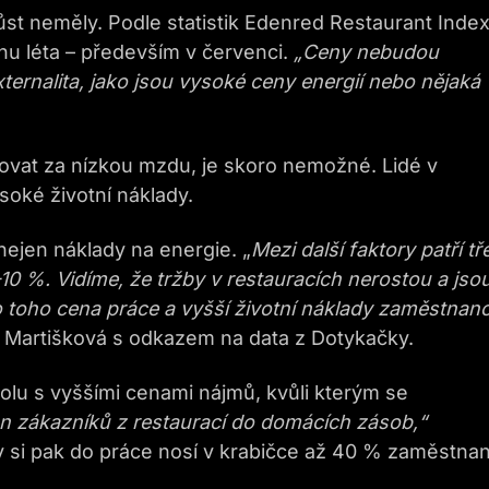
st neměly. Podle statistik Edenred Restaurant Inde
 léta – především v červenci.
„Ceny nebudou
ternalita, jako jsou vysoké ceny energií nebo nějaká
covat za nízkou mzdu, je skoro nemožné. Lidé v
ysoké životní náklady.
nejen náklady na energie. „
Mezi další faktory patří tř
10 %. Vidíme, že tržby v restauracích nerostou a jso
 toho cena práce a vyšší životní náklady zaměstnan
e Martišková s odkazem na data z Dotykačky.
lu s vyššími cenami nájmů, kvůli kterým se
n zákazníků z restaurací do domácích zásob,“
 si pak do práce nosí v krabičce až 40 % zaměstna