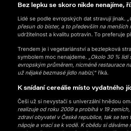
Bez lepku se skoro nikde nenajíme, 
Lidé se podle evropských dat stravují jinak. „
přesun do bister, a to především na menších
udržitelnost a kvalitu potravin. To preferuje
Trendem je i vegetariánství a bezlepková str
symbolem moc nenajdeme.
„Okolo 30 % lidí 
evropským průměrem, nicméně restaurace na
už nějaké bezmasé jídlo nabízí,
“ říká.
K snídaní cereálie místo vydatného jí
Češi už si nevystačí s univerzální hnědou o
realizuje od roku 2009 a probíhá v 19 zemích
zdraví obyvatel v České republice, tak se ten
nápoje a vrací se k vodě. K obědu si dáváme m