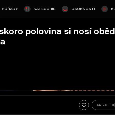
POŘADY
KATEGORIE
OSOBNOSTI
B
skoro polovina si nosí obě
ta