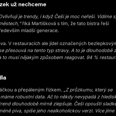
řízek už nechceme
Ovlivňují je trendy, i když Češi je moc neřeší. Vidíme 
 městech,“
říká Martišková s tím, že tato bistra řeší
 především mladší generace.
ava
.
V restauracích ale jídel označených bezlepkový
se přesouvá na tento typ stravy. A to je dlouhodobě 
 to musí nějakým způsobem reagovat. 94 % restaur
dla
máčkou a přepáleným řízkem. „
Z průzkumu, který se
, máme robustní data. Ač to někdy nevypadá z hledis
 trend dlouhodobě mírně zlepšuje. Češi opouští sladk
éně piva, spíše jeho nealkoholickou verzi. Více jíme 