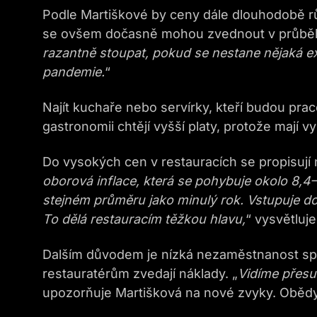
Podle Martiškové by ceny dále dlouhodobě rů
se ovšem dočasně mohou zvednout v průběhu
razantně stoupat, pokud se nestane nějaká ex
pandemie.
“
Najít kuchaře nebo servírky, kteří budou pra
gastronomii chtějí vyšší platy, protože mají v
Do vysokých cen v restauracích se propisují 
oborová inflace, která se pohybuje okolo 8,4–
stejném průměru jako minulý rok. Vstupuje do
To dělá restauracím těžkou hlavu,
“ vysvětluj
Dalším důvodem je nízká nezaměstnanost spo
restauratérům zvedají náklady. „
Vidíme přesu
upozorňuje Martišková na nové zvyky. Obědy