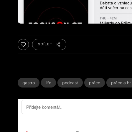
gastro
life
podcast
práce
práce a hr