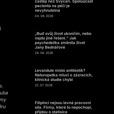
častěji než Švýcaři. Spoluúčast
pacienta na péči je
nevyhnutelná
04. 06. 2026
í
„Buď svůj život ukončím, nebo
najdu jiné řešení.“ Jak
psychedelika změnila život
Jany Bednářové
24. 06. 2026
Levandule místo antibiotik?
Naturopatka mluví o zázracích,
klinická studie chybí
e.
22. 07. 2026
ruba
 my
Filipínci nejsou levná pracovní
ěru
síla. Firmy, které to nepochopí,
přijdou o statisíce