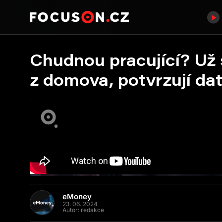
Chudnou pracující? Už 
z domova, potvrzují da
eMoney
23. 06. 2024
Autor:
redakce