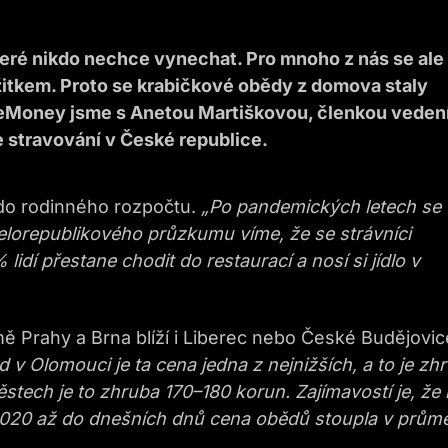
které nikdo nechce vynechat. Pro mnoho z nás se ale
žitkem. Proto se krabičkové obědy z domova staly
 eMoney jsme s Anetou Martiškovou, členkou veden
e stravování v České republice.
 do rodinného rozpočtu.
„Po pandemických letech se
elorepublikového průzkumu víme, že se strávníci
lidí přestane chodit do restaurací a nosí si jídlo v
ě Prahy a Brna blíží i Liberec nebo České Budějovic
v Olomouci je ta cena jedna z nejnižších, a to je zh
stech je to zhruba 170–180 korun. Zajímavostí je, že
2020 až do dnešních dnů cena obědů stoupla v prům