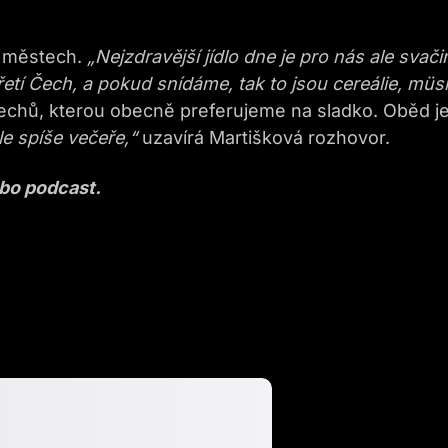
h městech.
„Nejzdravější jídlo dne je pro nás ale svači
etí Čech, a pokud snídáme, tak to jsou cereálie, müsl
Čechů, kterou obecně preferujeme na sladko. Oběd je
ale spíše večeře,“
uzavírá Martišková rozhovor.
ebo podcast.