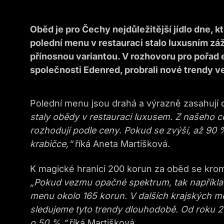
Oběd je pro Čechy nejdůležitější jídlo dne, 
polední menu v restauraci stalo luxusním zá
přínosnou variantou. V rozhovoru pro pořad
společnosti Edenred, probrali nové trendy v
Polední menu jsou drahá a výrazně zasahují
staly obědy v restauraci luxusem. Z našeho c
rozhodují podle ceny
.
Pokud se zvýší, až 90 % 
krabičce,“
říká Aneta Martišková.
K magické hranici 200 korun za oběd se krom
„Pokud vezmu opačné spektrum, tak například 
menu okolo 165 korun. V dalších krajských mě
sledujeme tyto trendy dlouhodobě. Od roku 
o 50 %,“
říká Martišková.