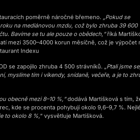
í
restauracích poměrně náročné břemeno.
„Pokud se
o roku na mediánovou mzdu, což bylo zhruba 39 600
čtu. Bavíme se tu ale pouze o obědech,“
říká Martišk
aplatí mezi 3500–4000 korun měsíčně, což je výpočet 
taurant Indexu
se zapojilo zhruba 4 500 strávníků. „
Ptali jsme se
ní, myslíme tím i víkendy, snídaně, večeře, a je to zh
sou obecně mezi 8–10 %,“
dodává Martišková s tím, ž
rec, kde se procenta pohybují okolo 9,6–9,7 %. Nejl
e to okolo 8 %,
“ vysvětluje Martišková.