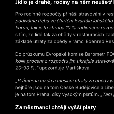
Jídlo je drahé, rodiny na něm neušetř
Pro rodinné rozpočty přináší stravování v 
podíváme třeba ve čtvrtém kvartálu loňskéh
korun, tak je to zhruba 10 % rodinného rozpo
s tím, že lidé tak za obědy v restauracích z
základě útraty za obědy v rámci Edenred Res
Do průzkumu Evropské komise Barometr FOOD 
kolik procent z rozpočtu jim ukrajuje stravová
20–30 %,“
upozorňuje Martišková.
„Průměrná mzda a měsíční útraty za obědy j
nejhůře jsou na tom České Budějovice a Libe
je na tom Praha, díky vysokým platům. „
Tam j
Zaměstnanci chtějí vyšší platy