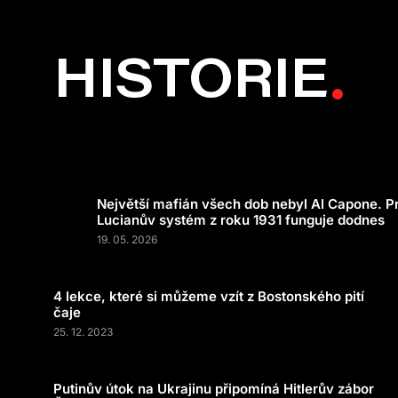
HISTORIE
Největší mafián všech dob nebyl Al Capone. P
Lucianův systém z roku 1931 funguje dodnes
19. 05. 2026
4 lekce, které si můžeme vzít z Bostonského pití
čaje
25. 12. 2023
Putinův útok na Ukrajinu připomíná Hitlerův zábor