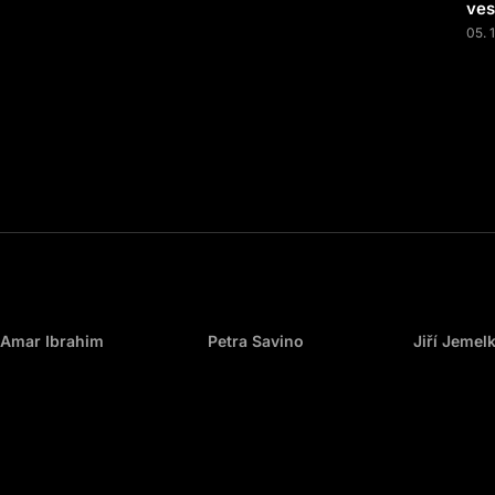
ves
05. 
Amar Ibrahim
Petra Savino
Jiří Jemel