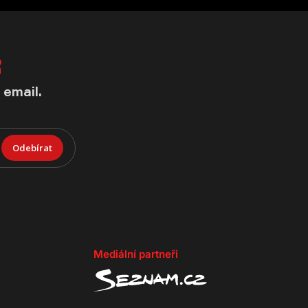
R
 email.
Odebírat
Mediální partneři