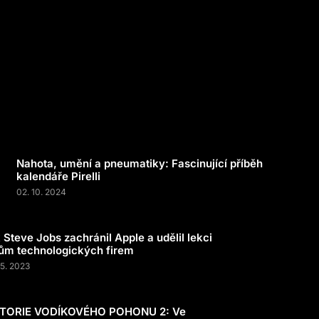
Nahota, umění a pneumatiky: Fascinující příběh
kalendáře Pirelli
02. 10. 2024
 Steve Jobs zachránil Apple a udělil lekci
ům technologických firem
05. 2023
STORIE VODÍKOVÉHO POHONU 2: Ve