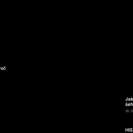
roč
Jak
šéf
16. 
HI