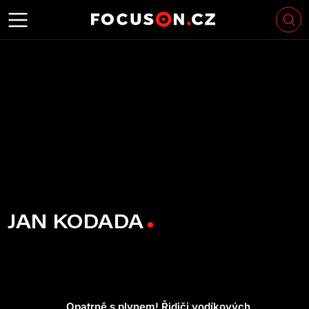
JAN KODADA
Opatrně s plynem! Řidiči vodíkových