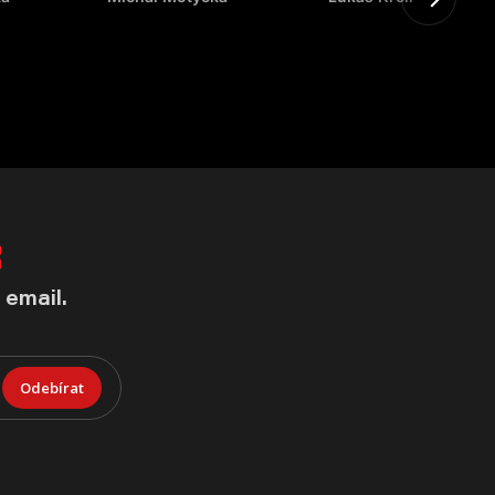
R
 email.
Odebírat