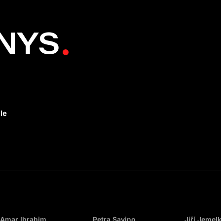
NYS
le
Amar Ibrahim
Petra Savino
Jiří Jemel