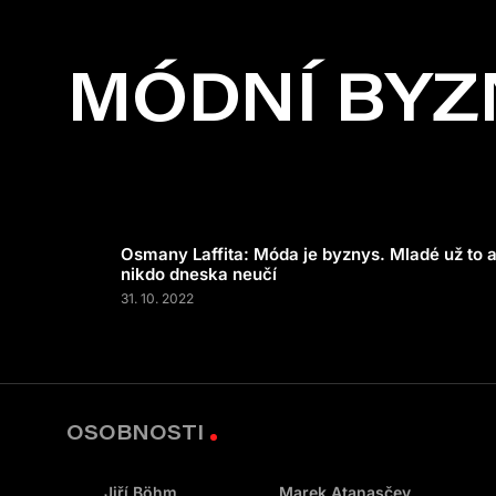
MÓDNÍ BYZ
Osmany Laffita: Móda je byznys. Mladé už to a
nikdo dneska neučí
31. 10. 2022
OSOBNOSTI
Jiří Böhm
Marek Atanasčev