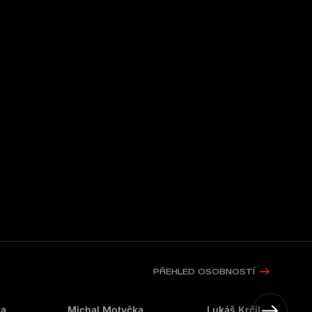
PŘEHLED OSOBNOSTÍ
ka
Michal Motyčka
Lukáš Krčil