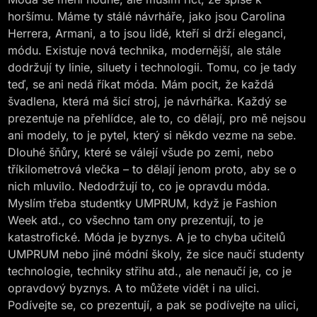
horšímu. Máme ty stálé návrháře, jako jsou Carolina
Herrera, Armani, a to jsou lidé, kteří si drží eleganci,
módu. Existuje nová technika, modernější, ale stále
dodržují ty linie, siluety i technologii. Tomu, co je tady
teď, se ani nedá říkat móda. Mám pocit, že každá
švadlena, která má šicí stroj, je návrhářka. Každý se
prezentuje na přehlídce, ale to, co dělají, pro mě nejsou
ani modely, to je pytel, který si někdo vezme na sebe.
Dlouhé šňůry, které se válejí všude po zemi, nebo
tříkilometrová vlečka – to dělají jenom proto, aby se o
nich mluvilo. Nedodržují to, co je opravdu móda.
Myslím třeba studentky UMPRUM, když je Fashion
Week atd., co všechno tam ony prezentují, to je
katastrofické. Móda je byznys. A je to chyba učitelů
UMPRUM nebo jiné módní školy, že sice naučí studenty
technologie, techniky střihu atd., ale nenaučí je, co je
opravdový byznys. A to můžete vidět i na ulici.
Podívejte se, co prezentují, a pak se podívejte na ulici,