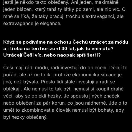
jestli je někdo takto oblečený. Ani jeden, maximálně
jeden blázen, který tahá ty látky po zemi, ale nic víc. O
mně se říká, že taky pracuji trochu s extravagancí, ale
extravagance je elegance.
Když se podíváme na ochotu Čechů utrácet za módu
a i třeba na ten horizont 30 let, jak to vnímáte?
Utrácejí Češi víc, nebo naopak spíš šetří?
Češi mají rádi módu, rádi investují do oblečení. Dělají to
pořád, ale už ne tolik, protože ekonomická situace je
jiná, než bývala. Přesto lidi stále investují a rádi se
oblékají. Ale nemusí to tak být, nemusí si koupit drahé
věci, aby se oblékli hezky. Je spoustu jiných značek
nebo oblečení za pár korun, co jsou nádherné. Jde o to
umět to zkombinovat a člověk nemusí být bohatý, aby
byl hezky oblečený.