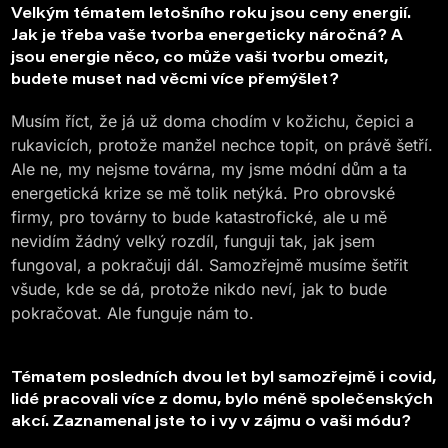
Velkým tématem letošního roku jsou ceny energií.
Jak je třeba vaše tvorba energeticky náročná? A
jsou energie něco, co může vaši tvorbu omezit,
budete muset nad věcmi více přemýšlet?
Musím říct, že já už doma chodím v kožichu, čepici a
rukavicích, protože manžel nechce topit, on právě šetří.
Ale ne, my nejsme továrna, my jsme módní dům a ta
energetická krize se mě tolik netýká. Pro obrovské
firmy, pro továrny to bude katastrofické, ale u mě
nevidím žádný velký rozdíl, funguji tak, jak jsem
fungoval, a pokračuji dál. Samozřejmě musíme šetřit
všude, kde se dá, protože nikdo neví, jak to bude
pokračovat. Ale funguje nám to.
Tématem posledních dvou let byl samozřejmě i covid,
lidé pracovali více z domu, bylo méně společenských
akcí. Zaznamenal jste to i vy v zájmu o vaši módu?