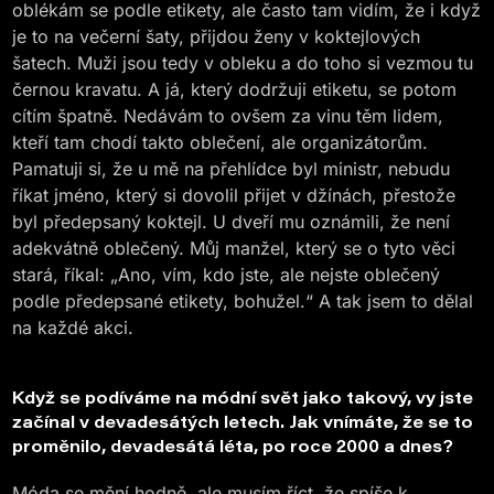
oblékám se podle etikety, ale často tam vidím, že i když
je to na večerní šaty, přijdou ženy v koktejlových
šatech. Muži jsou tedy v obleku a do toho si vezmou tu
černou kravatu. A já, který dodržuji etiketu, se potom
cítím špatně. Nedávám to ovšem za vinu těm lidem,
kteří tam chodí takto oblečení, ale organizátorům.
Pamatuji si, že u mě na přehlídce byl ministr, nebudu
říkat jméno, který si dovolil přijet v džínách, přestože
byl předepsaný koktejl. U dveří mu oznámili, že není
adekvátně oblečený. Můj manžel, který se o tyto věci
stará, říkal: „Ano, vím, kdo jste, ale nejste oblečený
podle předepsané etikety, bohužel.“ A tak jsem to dělal
na každé akci.
Když se podíváme na módní svět jako takový, vy jste
začínal v devadesátých letech. Jak vnímáte, že se to
proměnilo, devadesátá léta, po roce 2000 a dnes?
Móda se mění hodně, ale musím říct, že spíše k