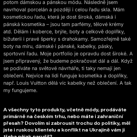
potom dámskou a pánskou módu. Následně jsem
navrhoval porcelán a později i celou řadu skla. Mám
kosmetickou řadu, která je dost široká, dámská i
pánská kosmetika – jsou tam parfémy, tělové krémy
atd. Dělám i koberce, brýle, boty a celkově doplňky,
bižuterii i pravé šperky s drahokamy. Samozřejmě také
boty na míru, dámské i pánské, kabelky, pásky,
sportovní řadu. Moje portfolio je opravdu dost široké. A
jsem připravený, že budeme pokračovat dál a dál. Když
se podíváte na světové návrháře, ti taky nemají jen
oblečení. Nejvíce na lidi funguje kosmetika a doplňky,
např. Louis Vuitton dělá víc kabelky než oblečení. A tak
my fungujeme.
A všechny tyto produkty, včetně módy, prodáváte
primárně na českém trhu, nebo máte i zahraniční
přesah? Dovolím si zabrousit trochu do politiky, měl
jste i ruskou klientelu a konflikt na Ukrajině vám ji
třeba nějak narušil?