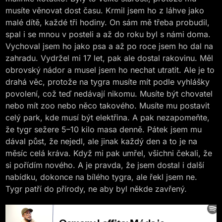
musíte věnovat dost času. Krmil jsem ho z láhve jako
malé dítě, každé tři hodiny. On sám mě třeba probudil,
spal i se mnou v posteli a až do roku byl s námi doma.
Vychoval jsem ho jako psa a až po roce jsem ho dal na
zahradu. Vydržel mi 17 let, pak ale dostal rakovinu. Měl
obrovský nádor a musel jsem ho nechat utratit. Ale je to
drahá věc, protože na tygra musíte mít podle vyhlášky
povolení, což teď nedávají nikomu. Musíte být chovatel
nebo mít zoo nebo něco takového. Musíte mu postavit
celý park, kde musí být elektřina. A pak nezapomeňte,
že tygr sežere 5–10 kilo masa denně. Pátek jsem mu
dával půst, že nejedl, ale jinak každý den a to je na
měsíc celá kráva. Když mi pak umřel, všichni čekali, že
si pořídím nového. A je pravda, že jsem dostal i další
nabídku, dokonce na bílého tygra, ale řekl jsem ne.
Tygr patří do přírody, ne aby byl někde zavřený.