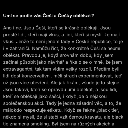
Umí se podle vás Češi a Češky oblékat?
Ano i ne. Jsou Češi, kteří se krásně oblékají. Jsou
prostě lidi, kteří mají vkus, a lidi, kteří si myslí, že mají
vkus. Jenže to není jenom tady v České republice, to je
i v zahraničí. Nemůžu říct, že konkrétně Češi se neumí
oblékat. Pravdou je, když srovnám dobu, kdy jsem
začínal působit jako návrhář a říkalo se o mně, že jsem
extravagantní, tak tam vidím velký rozdíl. Předtím byli
lidi dost konzervativní, měli strach experimentovat, teď
už jsou více otevření. Ale jak říkám, všude je to stejné.
Jsou takoví, kteří se opravdu umí oblékat, a jsou lidi,
kteří se oblékají jako šašci, i když jde o nějakou
společenskou akci. Tady je jedna zásadní věc, a to, že
málokdo respektuje etiketu. Když se řekne „black tie“,
někdo si myslí, že si stačí vzít černou kravatu, ale black
tie znamená smoking. Byl jsem na různých akcích a