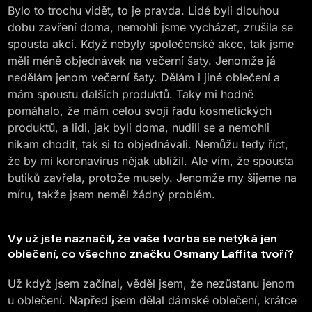
Bylo to trochu vidět, to je pravda. Lidé byli dlouhou
dobu zavření doma, nemohli jsme vycházet, zrušila se
spousta akcí. Když nebyly společenské akce, tak jsme
měli méně objednávek na večerní šaty. Jenomže já
nedělám jenom večerní šaty. Dělám i jiné oblečení a
mám spoustu dalších produktů. Taky mi hodně
pomáhalo, že mám celou svoji řadu kosmetických
produktů, a lidi, jak byli doma, nudili se a nemohli
nikam chodit, tak si to objednávali. Nemůžu tedy říct,
že by mi koronavirus nějak ublížil. Ale vím, že spousta
butiků zavřela, protože musely. Jenomže my šijeme na
míru, takže jsem neměl žádný problém.
Vy už jste naznačil, že vaše tvorba se netýká jen
oblečení, co všechno značku Osmany Laffita tvoří?
Už když jsem začínal, věděl jsem, že nezůstanu jenom
u oblečení. Napřed jsem dělal dámské oblečení, krátce