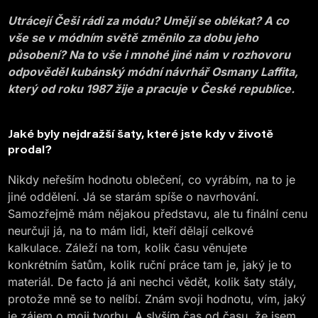
Utrácejí Češi rádi za módu? Umějí se oblékat? A co
vše se v módním světě změnilo za dobu jeho
působení? Na to vše i mnohé jiné nám v rozhovoru
odpověděl kubánský módní návrhář Osmany Laffita,
který od roku 1987 žije a pracuje v České republice.
Jaké byly nejdražší šaty, které jste kdy v životě
prodal?
Nikdy neřeším hodnotu oblečení, co vyrábím, na to je
jiné oddělení. Já se starám spíše o navrhování.
Samozřejmě mám nějakou představu, ale tu finální cenu
neurčuji já, na to mám lidi, kteří dělají celkové
kalkulace. Záleží na tom, kolik času věnujete
konkrétním šatům, kolik ruční práce tam je, jaký je to
materiál. De facto já ani nechci vědět, kolik šaty stály,
protože mně se to nelíbí. Znám svoji hodnotu, vím, jaký
je zájem o moji tvorbu. A slyším čas od času, že jsem