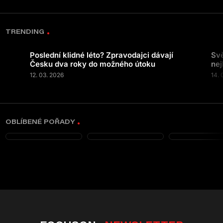
TRENDING
Poslední klidné léto? Zpravodajci dávají
Svě
Česku dva roky do možného útoku
nej
12. 03. 2026
14. 
OBLÍBENÉ POŘADY