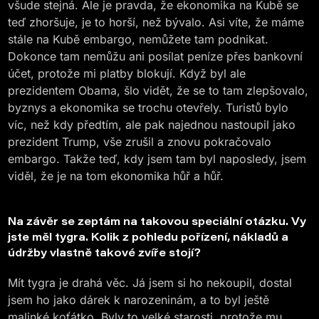
všude stejná. Ale je pravda, že ekonomika na Kubě se
teď zhoršuje, je to horší, než bývalo. Asi víte, že máme
stále na Kubě embargo, nemůžete tam podnikat.
Dokonce tam nemůžu ani posílat peníze přes bankovní
účet, protože mi platby blokují. Když byl ale
prezidentem Obama, šlo vidět, že se to tam zlepšovalo,
byznys a ekonomika se trochu otevřely. Turistů bylo
víc, než kdy předtím, ale pak najednou nastoupil jako
prezident Trump, vše zrušil a znovu pokračovalo
embargo. Takže teď, kdy jsem tam byl naposledy, jsem
viděl, že je na tom ekonomika hůř a hůř.
Na závěr se zeptám na takovou speciální otázku. Vy
jste měl tygra. Kolik z pohledu pořízení, nákladů a
údržby vlastně takové zvíře stojí?
Mít tygra je drahá věc. Já jsem si ho nekoupil, dostal
jsem ho jako dárek k narozeninám, a to byl ještě
malinké koťátko. Byly to velké starosti, protože mu