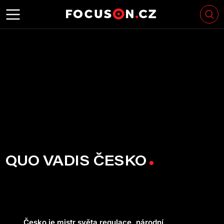
QUO VADIS ČESKO
Česko je mistr světa regulace, národní