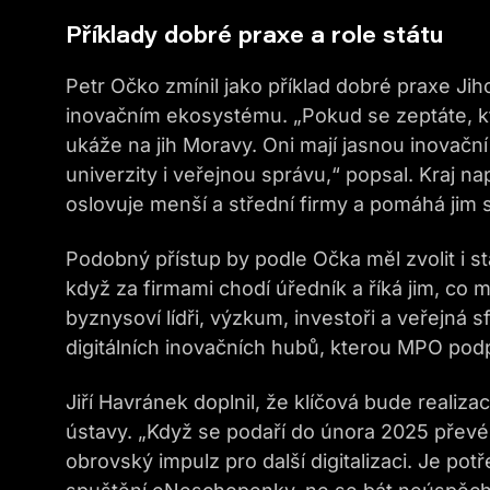
Příklady dobré praxe a role státu
Petr Očko zmínil jako příklad dobré praxe J
inovačním ekosystému. „Pokud se zeptáte, kter
ukáže na jih Moravy. Oni mají jasnou inovační
univerzity i veřejnou správu,“ popsal. Kraj n
oslovuje menší a střední firmy a pomáhá jim 
Podobný přístup by podle Očka měl zvolit i s
když za firmami chodí úředník a říká jim, co ma
byznysoví lídři, výzkum, investoři a veřejná s
digitálních inovačních hubů, kterou MPO podp
Jiří Havránek doplnil, že klíčová bude realizac
ústavy. „Když se podaří do února 2025 převés
obrovský impulz pro další digitalizaci. Je pot