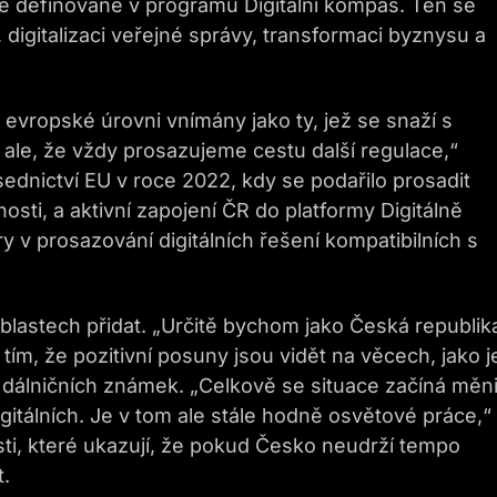
íle definované v programu Digitální kompas. Ten se
i, digitalizaci veřejné správy, transformaci byznysu a
 evropské úrovni vnímány jako ty, jež se snaží s
ale, že vždy prosazujeme cestu další regulace,“
ednictví EU v roce 2022, kdy se podařilo prosadit
sti, a aktivní zapojení ČR do platformy Digitálně
ry v prosazování digitálních řešení kompatibilních s
blastech přidat. „Určitě bychom jako Česká republik
s tím, že pozitivní posuny jsou vidět na věcech, jako j
 dálničních známek. „Celkově se situace začíná měnit
gitálních. Je v tom ale stále hodně osvětové práce,“
i, které ukazují, že pokud Česko neudrží tempo
t.