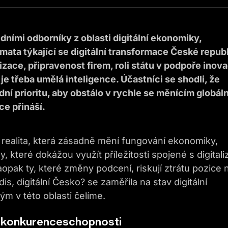
dními odborníky z oblasti digitální ekonomiky,
mata týkající se digitální transformace České republ
zace, připravenost firem, roli státu v podpoře inova
e třeba umělá inteligence. Účastníci se shodli, že
dní prioritu, aby obstálo v rychle se měnícím globál
ce přináší.
e realita, která zásadně mění fungování ekonomiky,
my, které dokážou využít příležitosti spojené s digitali
pak ty, které změny podcení, riskují ztrátu pozice 
, digitální Česko? se zaměřila na stav digitální
ým v této oblasti čelíme.
ní konkurenceschopnosti