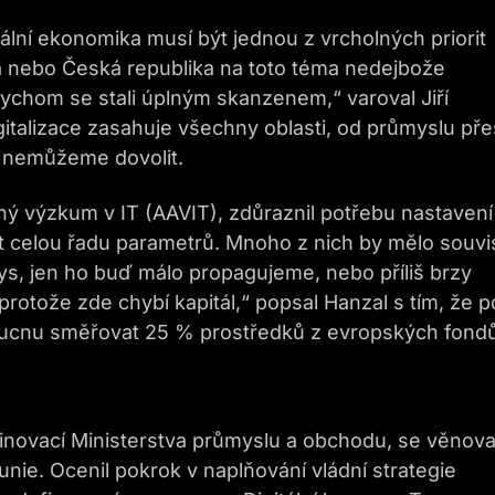
tální ekonomika musí být jednou z vrcholných priorit
 nebo Česká republika na toto téma nedejbože
ychom se stali úplným skanzenem,“ varoval Jiří
italizace zasahuje všechny oblasti, od průmyslu pře
si nemůžeme dovolit.
aný výzkum v IT (AAVIT), zdůraznil potřebu nastavení
at celou řadu parametrů. Mnoho z nich by mělo souvi
ys, jen ho buď málo propagujeme, nebo příliš brzy
rotože zde chybí kapitál,“ popsal Hanzal s tím, že p
oucnu směřovat 25 % prostředků z evropských fondů
a inovací Ministerstva průmyslu a obchodu, se věnova
nie. Ocenil pokrok v naplňování vládní strategie