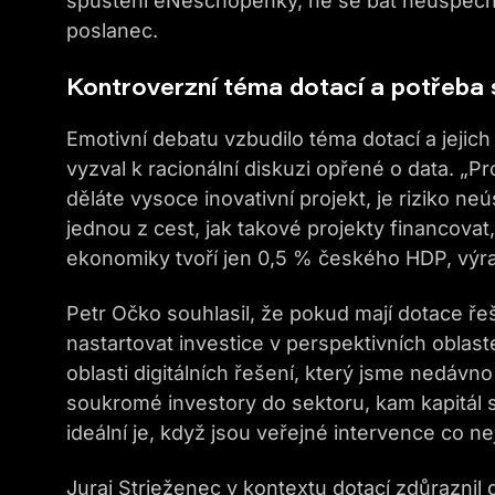
spuštění eNeschopenky, ne se bát neúspěchů j
poslanec.
Kontroverzní téma dotací a potřeba 
Emotivní debatu vzbudilo téma dotací a jejich
vyzval k racionální diskuzi opřené o data. „P
děláte vysoce inovativní projekt, je riziko n
jednou z cest, jak takové projekty financovat,“
ekonomiky tvoří jen 0,5 % českého HDP, výr
Petr Očko souhlasil, že pokud mají dotace řeš
nastartovat investice v perspektivních oblast
oblasti digitálních řešení, který jsme nedávno p
soukromé investory do sektoru, kam kapitál 
ideální je, když jsou veřejné intervence co
Juraj Strieženec v kontextu dotací zdůraznil 