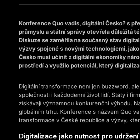
Konference Quo vadis, digitální Česko? s pře
průmyslu a státní správy otevřela důležitá té
Diskuze se zaměřila na současný stav digitali
výzvy spojené s novými technologiemi, jako j
Česko musí učinit z digitální ekonomiky náro
prostředí a využilo potenciál, který digitaliza
Digitální transformace není jen buzzword, al
společnosti i každodenní život lidí. Státy i fir
získávají významnou konkurenční výhodu. Nao
globálním trhu. Konference s názvem Quo vadis
transformace v České republice a výzvy, kter
Digitalizace jako nutnost pro udrže