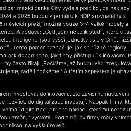
aký zákon v této věci přijmeme. Velký jazykový model v
d pár měsíci banka City vydala predikci, že náklady
 2024 a 2025 budou v poměru k HDP srovnatelné s
–18 měsících přežijí možná pouze 3–4 velké modely a
enec. A dodává: „Četl jsem několik studií, které ukaz
 inteligenci jsou vyšší jednotky tisíc v Číně, nižší
ropě. Tento poměr naznačuje, jak se různé regiony
o má pak dopad na to, jak firmy přistupují k inovacím. 
 Firmy často říkají: ‚Počkáme, až budou věci zregulová
tujeme, raději počkáme.‘ A třetím aspektem je obav
irem investovat do inovací často závisí na nastavení
 se rozvíjet, do digitalizace investují. Naopak firmy, k
, vnímají digitalizaci jen jako náklad, kterému nerozu
řebu změn,“ vysvětlil. Podle něj by firmy měly vníma
é podnikání na vyšší úroveň.