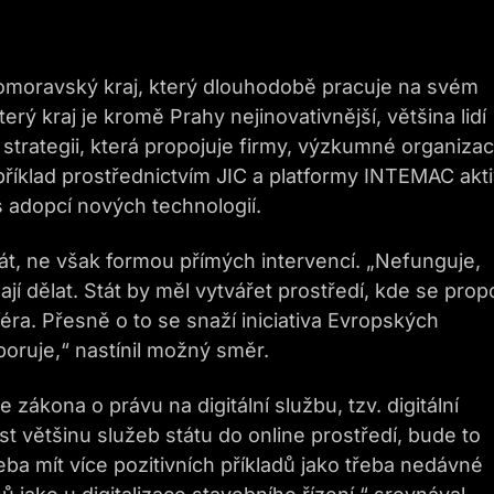
ihomoravský kraj, který dlouhodobě pracuje na svém
ý kraj je kromě Prahy nejinovativnější, většina lidí
 strategii, která propojuje firmy, výzkumné organizac
apříklad prostřednictvím JIC a platformy INTEMAC akt
s adopcí nových technologií.
tát, ne však formou přímých intervencí. „Nefunguje,
jí dělat. Stát by měl vytvářet prostředí, kde se propo
féra. Přesně o to se snaží iniciativa Evropských
oruje,“ nastínil možný směr.
e zákona o právu na digitální službu, tzv. digitální
t většinu služeb státu do online prostředí, bude to
řeba mít více pozitivních příkladů jako třeba nedávné