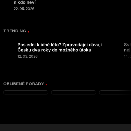
nikdo neví
22. 05. 2026
TRENDING
Poslední klidné léto? Zpravodajci dávají
Svě
Česku dva roky do možného útoku
nej
12. 03. 2026
14. 
OBLÍBENÉ POŘADY