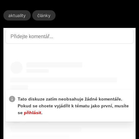
aktuality
články