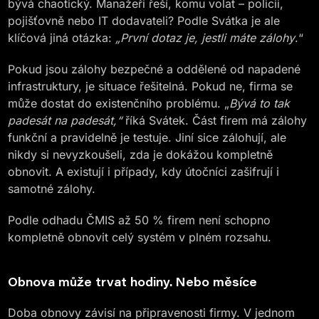
bývá chaotický. Manažeři řeší, komu volat – policii,
pojišťovně nebo IT dodavateli? Podle Svátka je ale
klíčová jiná otázka:
„První dotaz je, jestli máte zálohy
.“
Pokud jsou zálohy bezpečné a oddělené od napadené
infrastruktury, je situace řešitelná. Pokud ne, firma se
může dostat do existenčního problému. „
Bývá to tak
padesát na padesát,“
říká Svátek. Část firem má zálohy
funkční a pravidelně je testuje. Jiní sice zálohují, ale
nikdy si nevyzkoušeli, zda je dokážou kompletně
obnovit. A existují i případy, kdy útočníci zašifrují i
samotné zálohy.
Podle odhadu ČMIS až 50 % firem není schopno
kompletně obnovit celý systém v plném rozsahu.
Obnova může trvat hodiny. Nebo měsíce
Doba obnovy závisí na připravenosti firmy. V jednom