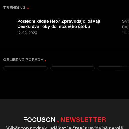
TRENDING
Poslední klidné léto? Zpravodajci dávají
Svě
Česku dva roky do možného útoku
nej
12. 03. 2026
14. 
OBLÍBENÉ POŘADY
FOCUSON
NEWSLETTER
Výběr top novinek, událostí a čtení pravidelně na váš