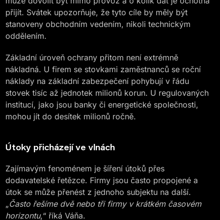
může dovolit být mimo provoz a o kolik dat je ochotna
přijít. Svátek upozorňuje, že tyto cíle by měly být
stanoveny obchodním vedením, nikoli technickým
oddělením.
Základní úroveň ochrany přitom není extrémně
nákladná. U firem se stovkami zaměstnanců se roční
náklady na základní zabezpečení pohybují v řádu
stovek tisíc až jednotek milionů korun. U regulovaných
institucí, jako jsou banky či energetické společnosti,
mohou jít do desítek milionů ročně.
Útoky přicházejí ve vlnách
Zajímavým fenoménem je šíření útoků přes
dodavatelské řetězce. Firmy jsou často propojené a
útok se může přenést z jednoho subjektu na další.
„
Často řešíme dvě nebo tři firmy v krátkém časovém
horizontu
,“ říká Váňa.