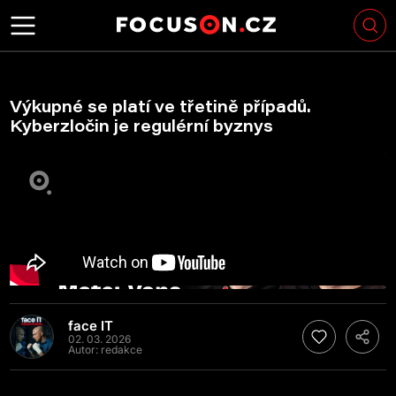
Výkupné se platí ve třetině případů.
Kyberzločin je regulérní byznys
face IT
02. 03. 2026
Autor:
redakce