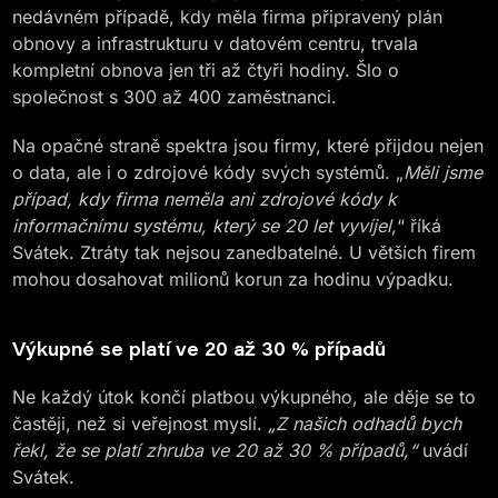
nedávném případě, kdy měla firma připravený plán
obnovy a infrastrukturu v datovém centru, trvala
kompletní obnova jen tři až čtyři hodiny. Šlo o
společnost s 300 až 400 zaměstnanci.
Na opačné straně spektra jsou firmy, které přijdou nejen
o data, ale i o zdrojové kódy svých systémů. „
Měli jsme
případ, kdy firma neměla ani zdrojové kódy k
informačnímu systému, který se 20 let vyvíjel
,“ říká
Svátek. Ztráty tak nejsou zanedbatelné. U větších firem
mohou dosahovat milionů korun za hodinu výpadku.
Výkupné se platí ve 20 až 30 % případů
Ne každý útok končí platbou výkupného, ale děje se to
častěji, než si veřejnost myslí.
„Z našich odhadů bych
řekl, že se platí zhruba ve 20 až 30 % případů,“
uvádí
Svátek.