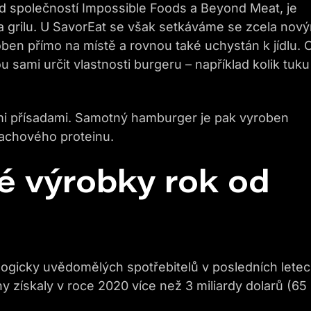
od společností Impossible Foods a Beyond Meat, je
na grilu. U SavorEat se však setkáváme se zcela nov
oben přímo na místě a rovnou také uchystán k jídlu. 
u sami určit vlastnosti burgeru – například kolik tuku
lšími přísadami. Samotný hamburger je pak vyroben
achového proteinu.
né výrobky rok od
ogicky uvědomělých spotřebitelů v posledních lete
iny získaly v roce 2020 více než 3 miliardy dolarů (65