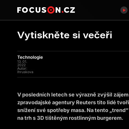
Vytiskněte si večeři
Technologie
13. 01.
2022
Autor:
lhruskova
V posledních letech se výrazně zvýšil záje
zpravodajské agentury Reuters tito lidé tvoř
snížení své spotřeby masa. Na tento „trend“ 
na trh s 3D tištěným rostlinným burgerem.