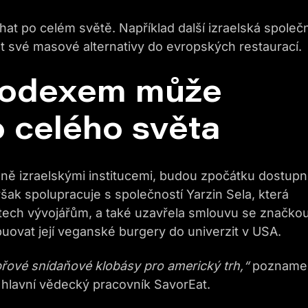
hat po celém světě. Například další izraelská společ
 své masové alternativy do evropských restaurací.
Sodexem může
o celého světa
ně izraelskými institucemi, budou zpočátku dostup
ak spolupracuje s společností Yarzin Sela, která
-tech vývojářům, a také uzavřela smlouvu se značko
ibuovat její veganské burgery do univerzit v USA.
přové snídaňové klobásy pro americký trh,“
pozname
hlavní vědecký pracovník SavorEat.