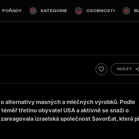
POŘADY
KATEGORIE
OSOBNOSTI
B
m o alternativy masných a mléčných výrobků. Podle
í téměř třetinu obyvatel USA a aktivně se snaží o
zareagovala izraelská společnost SavorEat, která př