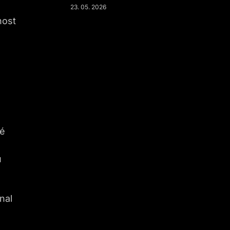
23. 05. 2026
nost
né
u
nal