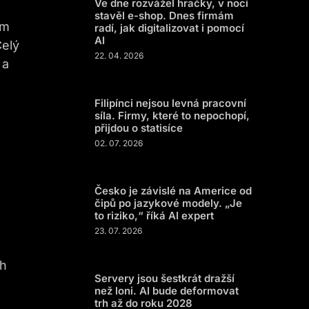
Ve dne rozvážel hračky, v noci
stavěl e-shop. Dnes firmám
ým
radí, jak digitalizovat i pomocí
AI
Celý
22. 04. 2026
 a
Filipínci nejsou levná pracovní
síla. Firmy, které to nepochopí,
přijdou o statisíce
02. 07. 2026
Česko je závislé na Americe od
čipů po jazykové modely. „Je
to riziko,“ říká AI expert
23. 07. 2026
ch
Servery jsou šestkrát dražší
než loni. AI bude deformovat
trh až do roku 2028