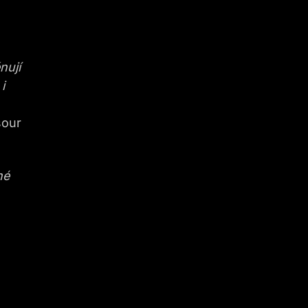
nují
i
sour
hé