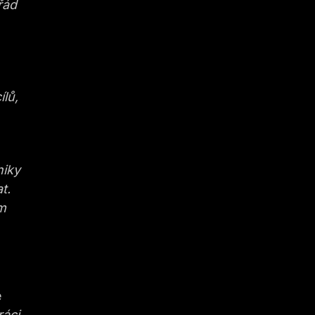
řád
ílů,
niky
t.
ým
e
ráci