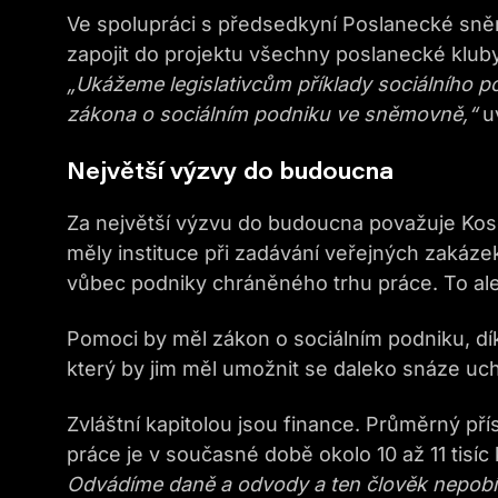
Ve spolupráci s předsedkyní Poslanecké s
zapojit do projektu všechny poslanecké kluby
„Ukážeme legislativcům příklady sociálního p
zákona o sociálním podniku ve sněmovně,“
u
Největší výzvy do budoucna
Za největší výzvu do budoucna považuje Koso
měly instituce při zadávání veřejných zakázek
vůbec podniky chráněného trhu práce. To al
Pomoci by měl zákon o sociálním podniku, dí
který by jim měl umožnit se daleko snáze uch
Zvláštní kapitolou jsou finance. Průměrný p
práce je v současné době okolo 10 až 11 tisíc
Odvádíme daně a odvody a ten člověk nepobírá