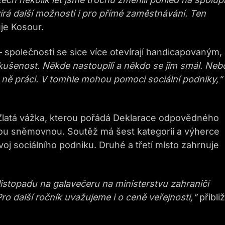
rá další možnosti i pro přímé zaměstnávání. Ten
je Kosour.
 – společnosti se sice více otevírají handicapovaným, 
kušenost. Někde nastoupili a někdo se jim smál. Neb
pro ně práci. V tomhle mohou pomoci sociální podniky,“
ž Zlatá vážka, kterou pořádá Deklarace odpovědného
ou sněmovnou. Soutěž má šest kategorií a výherce
voj sociálního podniku. Druhé a třetí místo zahrnuje
 listopadu na galavečeru na ministerstvu zahraničí
o další ročník uvažujeme i o ceně veřejnosti,“
přibli