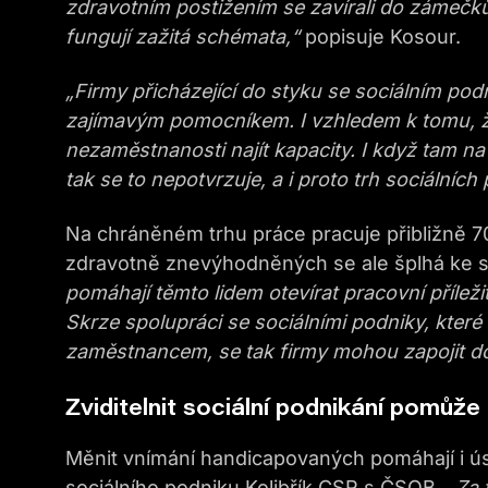
zdravotním postižením se zavírali do zámečků
fungují zažitá schémata,“
popisuje Kosour.
„Firmy přicházející do styku se sociálním podn
zajímavým pomocníkem. I vzhledem k tomu, že 
nezaměstnanosti najít kapacity. I když tam na 
tak se to nepotvrzuje, a i proto trh sociálních
Na chráněném trhu práce pracuje přibližně 70 
zdravotně znevýhodněných se ale šplhá ke st
pomáhají těmto lidem otevírat pracovní příleži
Skrze spolupráci se sociálními podniky, kter
zaměstnancem, se tak firmy mohou zapojit do
Zviditelnit sociální podnikání pomůže 
Měnit vnímání handicapovaných pomáhají i úsp
sociálního podniku Kolibřík CSR s ČSOB.
„Za 