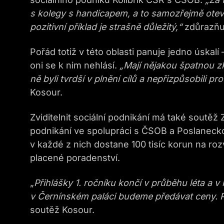
s kolegy s handicapem, a to samozřejmě oteví
pozitivní příklad je strašně důležitý,“
zdůrazňu
Pořád totiž v této oblasti panuje jedno úskalí
oni se k nim nehlásí.
„Mají nějakou špatnou z
ně byli tvrdší v plnění cílů a nepřizpůsobili 
Kosour.
Zviditelnit sociální podnikání má také soutě
podnikání ve spolupráci s ČSOB a Poslaneck
v každé z nich dostane 100 tisíc korun na roz
placené poradenství.
„
Přihlášky 1. ročníku končí v průběhu léta a v
v Černínském paláci budeme předávat ceny. Pr
soutěž Kosour.