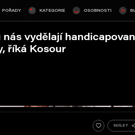
POŘADY
KATEGORIE
OSOBNOSTI
B
u nás vydělají handicapovan
, říká Kosour