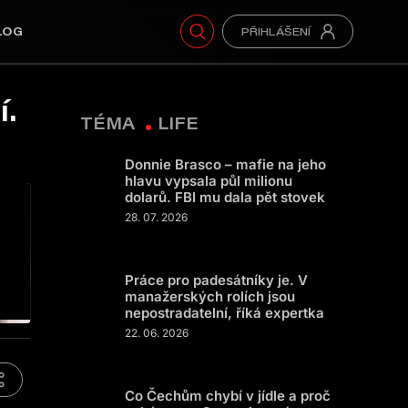
LOG
í.
TÉMA
LIFE
Donnie Brasco – mafie na jeho
hlavu vypsala půl milionu
dolarů. FBI mu dala pět stovek
28. 07. 2026
Práce pro padesátníky je. V
manažerských rolích jsou
nepostradatelní, říká expertka
22. 06. 2026
Co Čechům chybí v jídle a proč