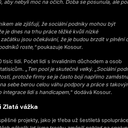
, aby nebyli moc na očích. Doba se posunula, ale po
ikem ale zjišťují, že sociální podniky mohou být
je dnes na trhu práce těžké kvůli nízké
začátku jsou očekávání, že je budou brzdit v plnění c
 podniků roste,“
poukazuje Kosour.
tisíc lidí. Počet lidí s invalidním důchodem a osob
atisícům. „
Ten pool je skutečně velký. „Sociální pod
tosti, protože firmy se je často bojí napřímo zaměstna
é na sebe berou celou váhu podpory a práce s takov
 integrace lidí s handicapem
,“ dodává Kosour.
i Zlatá vážka
ěšné projekty, jako je třeba už šestiletá spoluprác
těch několik let jsme trochu změnili pohled na spolup