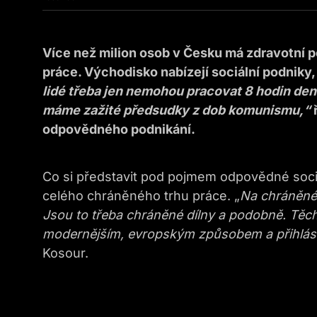
Více než milion osob v Česku má zdravotní p
práce. Východisko nabízejí sociální podniky,
lidé třeba jen nemohou pracovat 8 hodin de
máme zažité předsudky z dob komunismu,“
ř
odpovědného podnikání.
Co si představit pod pojmem odpovědné soci
celého chráněného trhu práce. „
Na chráněném
Jsou to třeba chráněné dílny a podobně. Těch 
modernějším, evropským způsobem a přihlásil
Kosour.