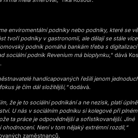
e enviromentální podniky nebo podniky, které se vě
t tvoří podniky v gastronomii, ale dělají se stále více 
j domovský podnik pomáhá bankám třeba s digitalizací
d sociální podnik Revenium má bioplynku
,“ dává Ko
.
městnavatelé handicapovaných řešili jenom jednoduc
okus je čím dál složitější,“
dodává.
ím, že je to sociální podnikání a ne nezisk, platí úplně
tví. U nás v sociálním podniku si kolegové při plném
že ta práce je odpovědnější a sofistikovanější. Jiné
 ohodnocení. Není v tom nějaký extrémní rozdíl,“
povaných zaměstnanců.