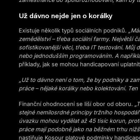
Už dávno nejde jen o korálky
Existuje několik typů sociálních podniků.
„Mám
zemědělství – třeba sociální farmy. Největší čás
sofistikovanější věci, třeba IT testování. Mů
nebo jednodušším programováním. A napříkla
příklady, jak se mohou handicapovaní uplatnit
„Už to dávno není o tom, že by podniky a za
práce – nějaké korálky nebo kolektování. Ten f
Finanční ohodnocení se liší obor od oboru.
„T
stejné nemilosrdné principy tržního hospodářs
úvazku mohou vydělat až 45 tisíc korun, proto
práce mají podobně jako na běžném trhu nižší
nastiňuje Kosour platové podmínky handica