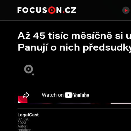
Až 45 tisíc měsíčně si 
Panují o nich předsudky
LegalCast
07. 09.
2023
Autor:
redakce