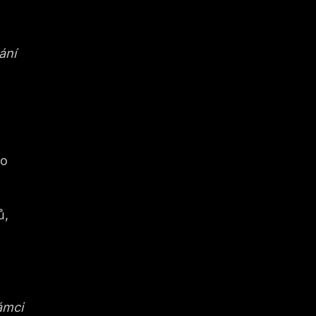
ání
bo
ů,
ámci