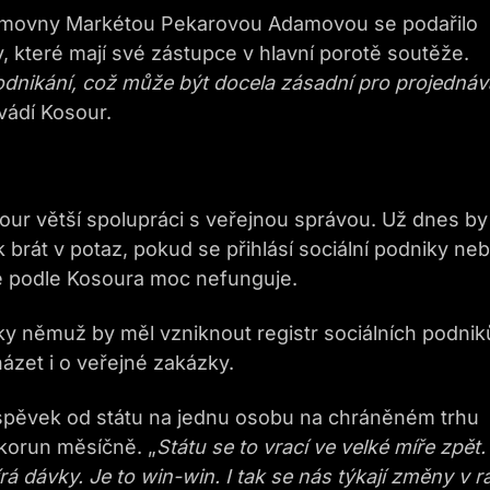
němovny Markétou Pekarovou Adamovou se podařilo
, které mají své zástupce v hlavní porotě soutěže.
odnikání, což může být docela zásadní pro projednáv
vádí Kosour.
ur větší spolupráci s veřejnou správou. Už dnes by
 brát v potaz, pokud se přihlásí sociální podniky ne
e podle Kosoura moc nefunguje.
ky němuž by měl vzniknout registr sociálních podnik
ázet i o veřejné zakázky.
říspěvek od státu na jednu osobu na chráněném trhu
 korun měsíčně. „
Státu se to vrací ve velké míře zpět.
 dávky. Je to win-win. I tak se nás týkají změny v r