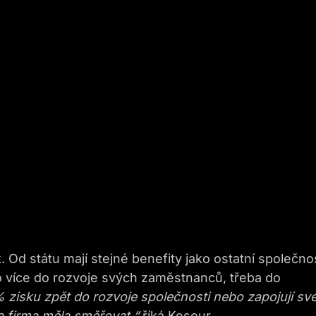
 Od státu mají stejné benefity jako ostatní společnos
ko více do rozvoje svých zaměstnanců, třeba do
% zisku zpět do rozvoje společnosti nebo zapojují sv
 firma měla směřovat,“
říká Kosour.