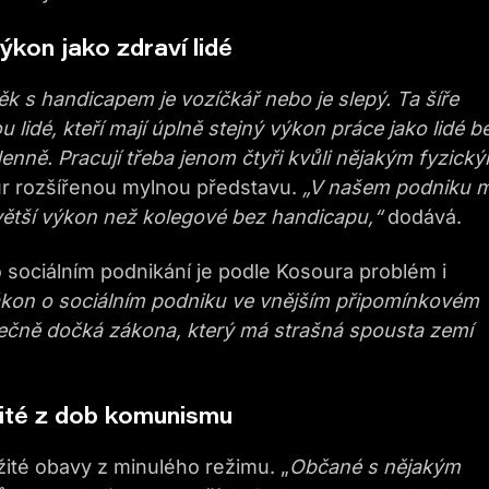
kon jako zdraví lidé
k s handicapem je vozíčkář nebo je slepý. Ta šíře
 lidé, kteří mají úplně stejný výkon práce jako lidé b
nně. Pracují třeba jenom čtyři kvůli nějakým fyzick
r rozšířenou mylnou představu.
„V našem podniku m
 větší výkon než kolegové bez handicapu,“
dodává.
sociálním podnikání je podle Kosoura problém i
zákon o sociálním podniku ve vnějším připomínkovém
onečně dočká zákona, který má strašná spousta zemí
žité z dob komunismu
ažité obavy z minulého režimu. „
Občané s nějakým