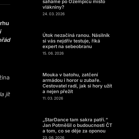
saháme po Ozempicu místo
vlákniny?
24. 03. 2026
trhu
i
Útok nezačíná ranou. Násilník
ořád
si vás nejdřív testuje, říká
expert na sebeobranu
15. 06. 2026
Mouka v batohu, zatčení
žina
armádou i horor u zubaře.
Cestovatel radí, jak si hory užít
a nejen přežít
 jít
11. 03. 2026
„StarDance tam sakra patří.“
Jan Potměšil o budoucnosti ČT
a tom, co se děje za oponou
23. 06. 2026