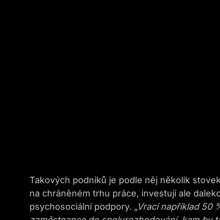
Takových podniků je podle něj několik stovek.
na chráněném trhu práce, investují ale dale
psychosociální podpory.
„Vrací například 50 
zaměstnance do spolurozhodování, kam by ta