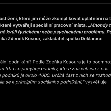
ostižení, které jim může zkomplikovat uplatnění na 
 které vytvářejí speciální pracovní místa.
„Mnohdy t
nně kvůli fyzickému nebo psychickému problému. P
íká Zdeněk Kosour, zakladatel spolku Deklarace
ální podnikání? Podle Zdeňka Kosoura je to podmno
 trhu se pohybují podniky, které zná většina z nás.
podniků je okolo 4000. Určitá část z nich se rozhodla
a se k principům sociálního podnikání,“
vysvětluje