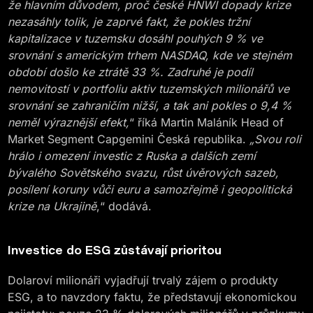
že hlavním důvodem, proč české HNWI dopady krize
nezasáhly tolik, je zaprvé fakt, že pokles tržní
kapitalizace v tuzemsku dosáhl pouhých 9 % ve
srovnání s americkým trhem NASDAQ, kde ve stejném
období došlo ke ztrátě 33 %. Zadruhé je podíl
nemovitostí v portfoliu aktiv tuzemských milionářů ve
srovnání se zahraničím nižší, a tak ani pokles o 9,4 %
neměl výraznější efekt,
“ říká Martin Maláník Head of
Market Segment Capgemini Česká republika.
„Svou roli
hrálo i omezení investic z Ruska a dalších zemí
bývalého Sovětského svazu, růst úvěrových sazeb,
posílení koruny vůči euru a samozřejmě i geopolitická
krize na Ukrajině
,“ dodává.
Investice do ESG zůstávají prioritou
Dolaroví milionáři vyjadřují trvalý zájem o produkty
ESG, a to navzdory faktu, že představují ekonomickou