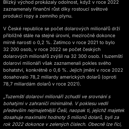
Blízký východ prokázaly odolnost, když v roce 2022
zaznamenaly finanční růst díky rostoucí světové
produkci ropy a zemního plynu.
V České republice se počet dolarových milionářů drží
přibližně stále na stejné úrovni, meziročně dokonce
mírně narostl o 0,2 %. Zatímco v roce 2021 to bylo
32 200 osob, v roce 2022 se počet českých
dolarových milionářů zvýšil na 32 300 osob. I tuzemští
dolaroví milionáři však zaznamenali pokles svého
bohatství, konkrétně o 0,6 %. Jejich jmění v roce 2022
dosahovalo 78,2 miliardy amerických dolarů (oproti
78,7 miliardám dolarů v roce 2021).
„Tuzemští dolaroví milionáři zchudli ve srovnání s
bohatými v zahraničí minimálně. V poklesu vedli
především nejmajetnější Češi, naopak ti, jejichž majetek
dosahuje maximální hodnoty 5 milionů dolarů, byli za
rok 2022 dokonce v zelených číslech. Obecně lze říci,