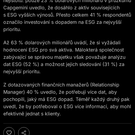
nejistotu: pouze 23 % dolarových milionářů v průzkumu
Capgemini uvedlo, že dosáhlo z aktiv souvisejících
s ESG vyšších výnosů. Přesto celkem 41 % respondentů
označilo investování s dopadem na ESG za nejvyšší
prioritu.
Až 63 % dolarových milionářů uvádí, že si vyžádali
hodnocení ESG pro svá aktiva. Málokterá společnost
zabývající se správou majetku však považuje analýzu
dat ESG (52 %) a možnost jejich sledování (31 %) za
nejvyšší prioritu.
Z dotazovaných finančních manažerů (Relationship
Manager) 40 % uvedlo, že potřebují více dat, aby
pochopili, jaký má ESG dopad. Téměř každý druhý pak
uvedl, že by potřeboval o ESG více informací, aby mohl
efektivně jednat s klienty.