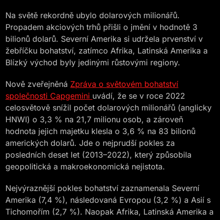
Na světě rekordně ubylo dolarových milionářů.
Propadem akciových trhů přišli o jmění v hodnotě 3
bilionů dolarů. Severní Amerika si udržela prvenství v
žebříčku bohatství, zatímco Afrika, Latinská Amerika a
Blízký východ byly jedinými růstovými regiony.
Nově zveřejněná
Zpráva o světovém bohatství
společnosti Capgemini
uvádí, že se v roce 2022
celosvětově snížil počet dolarových milionářů (anglicky
HNWI) o 3,3 % na 21,7 milionu osob, a zároveň
hodnota jejich majetku klesla o 3,6 % na 83 bilionů
amerických dolarů. Jde o nejprudší pokles za
posledních deset let (2013–2022), který způsobila
geopolitická a makroekonomická nejistota.
Nejvýraznější pokles bohatství zaznamenala Severní
Amerika (7,4 %), následovaná Evropou (3,2 %) a Asií s
Tichomořím (2,7 %). Naopak Afrika, Latinská Amerika a