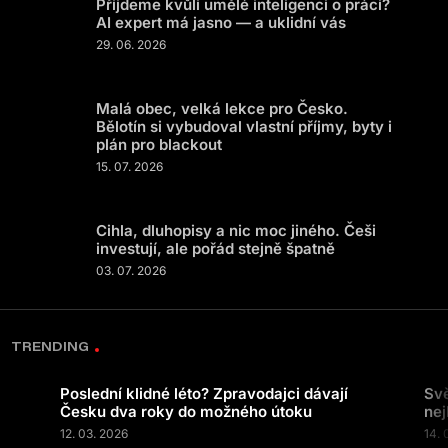
Přijdeme kvůli umělé inteligenci o práci?
AI expert má jasno — a uklidní vás
29. 06. 2026
Malá obec, velká lekce pro Česko.
Bělotín si vybudoval vlastní příjmy, byty i
plán pro blackout
15. 07. 2026
Cihla, dluhopisy a nic moc jiného. Češi
investují, ale pořád stejně špatně
03. 07. 2026
TRENDING
Poslední klidné léto? Zpravodajci dávají
Svě
Česku dva roky do možného útoku
nej
12. 03. 2026
14. 