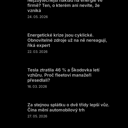
Nejzbytečnější náklad na energie ve
firmě? Ten, o kterém ani nevíte, že
vzniká
24. 05. 2026
Energetické krize jsou cyklické.
Obnovitelné zdroje už na ně nereagují,
říká expert
22. 03. 2026
Tesla ztratila 46 % a Škodovka letí
vzhůru. Proč fleetoví manažeři
přesedlali?
16. 03. 2026
Za stejnou splátku o dvě třídy lepší vůz.
Čína mění automobilový trh
27. 05. 2026