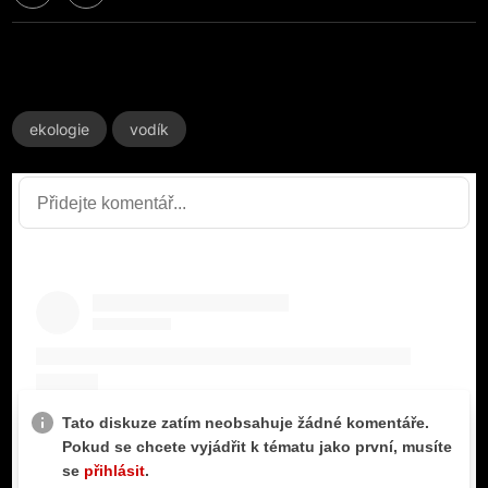
ekologie
vodík