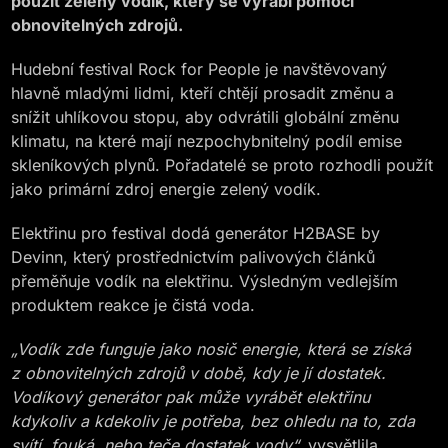
použit zelený vodík, který se vyrábí pomocí
obnovitelných zdrojů.
Hudební festival Rock for People je navštěvovaný
hlavně mladými lidmi, kteří chtějí prosadit změnu a
snížit uhlíkovou stopu, aby odvrátili globální změnu
klimatu, na které mají nezpochybnitelný podíl emise
skleníkových plynů. Pořadatelé se proto rozhodli použít
jako primární zdroj energie zelený vodík.
Elektřinu pro festival dodá generátor H2BASE by
Devinn, který prostřednictvím palivových článků
přeměňuje vodík na elektřinu. Výsledným vedlejším
produktem reakce je čistá voda.
„Vodík zde funguje jako nosič energie, která se získá
z obnovitelných zdrojů v době, kdy je jí dostatek.
Vodíkový generátor pak může vyrábět elektřinu
kdykoliv a kdekoliv je potřeba, bez ohledu na to, zda
svítí, fouká, nebo teče dostatek vody“,
vysvětlila