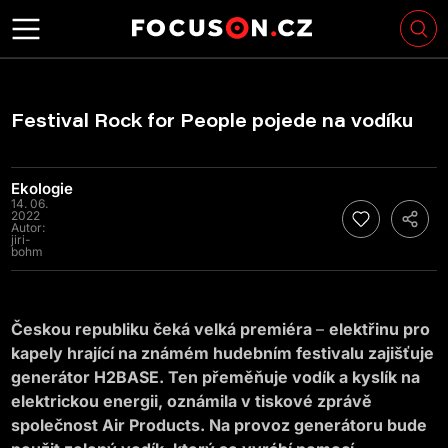
Festival Rock for People pojede na vodíku
Ekologie
14. 06.
2022
Autor:
jiri-
bohm
Českou republiku čeká velká premiéra
–
elektřinu pro
kapely hrající na známém hudebním festivalu zajišťuje
generátor H2BASE. Ten přeměňuje vodík a kyslík na
elektrickou energii,
oznámila v tiskové zprávě
společnost Air Products.
Na provoz generátoru bude