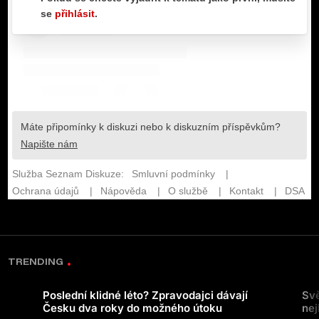
TRENDING
Poslední klidné léto? Zpravodajci dávají
Svě
Česku dva roky do možného útoku
nej