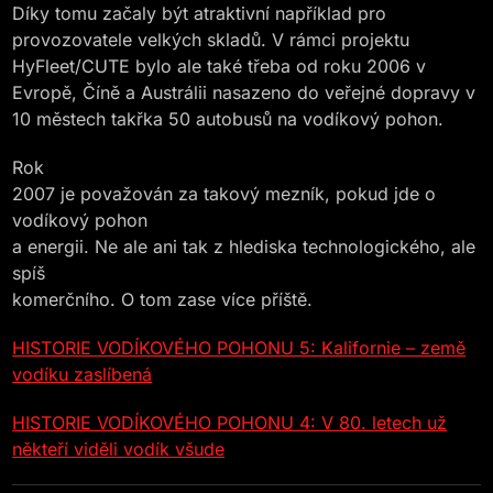
Díky tomu začaly být atraktivní například pro
provozovatele velkých skladů. V rámci projektu
HyFleet/CUTE bylo ale také třeba od roku 2006 v
Evropě, Číně a Austrálii nasazeno do veřejné dopravy v
10 městech takřka 50 autobusů na vodíkový pohon.
Rok
2007 je považován za takový mezník, pokud jde o
vodíkový pohon
a energii. Ne ale ani tak z hlediska technologického, ale
spíš
komerčního. O tom zase více příště.
HISTORIE VODÍKOVÉHO POHONU 5: Kalifornie – země
vodíku zaslíbená
HISTORIE VODÍKOVÉHO POHONU 4: V 80. letech už
někteří viděli vodík všude