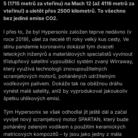
5 (1715 metrů za vteřinu) na Mach 12 (až 4116 metrů za
vteřinu!) a uletět přes 2500 kilometrů. To všechno
bez jediné emise CO2.
I přes to, že byl Hypersonix založen teprve nedávno (v
roce 2019), ušel za necelé tři roky velký kus cesty. Ve
stínu pandemie koronaviru dokázal tým dvaceti
leteckých inženýrů a materiálových specialistů vyvinout
třístupňový satelitní vypouštěcí systém zvaný Wirraway,
který využívá technologii znovupoužitelných
scramjetových motorů, poháněných udržitelným
vodíkovým palivem. Dokáže tak na oběžnou dráhu
vynést malé satelity, aniž by vyprodukoval jakoukoliv
špetku uhlíkových emisí.
Tým Hypersonix se však odhodlal jít ještě dál a začal
vyvíjet nový scramjetový motor SPARTAN, který bude
poháněný zeleným vodíkem s použitím keramických
matricových kompozitů – ty jsou jako jedny z mála