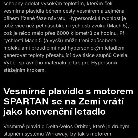
schopny odolat vysokým teplotám, kterým čelí
vesmírná plavidla během cesty vesmírem a zejména
během řízené fáze návratu. Hypersonická rychlost je
totiž více než pětinásobkem rychlosti zvuku (Mach 5),
což je něco málo přes 6000 kilometrů za hodinu. Při
rychlosti Mach 5 (a vyšší) může tření způsobené
molekulami proudícími nad hypersonickým letadlem
generovat teploty přesahující dva tisíce stupňů Celsia.
Výběr správného materiálu je tak pro Hypersonix
stěžejním krokem.
Vesmírné plavidlo s motorem
SPARTAN se na Zemi vrátí
jako konvenční letadlo
Vesmírné plavidlo Delta-Velos Orbiter, které je druhým
stupněm systému Wirraway, by tak s motorem