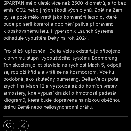
SPARTAN mělo uletět více než 2500 kilometrů, a to bez
emisí CO2 nebo jiných škodlivých plynů. Zpět na Zemi
by se poté mělo vrátit jako konvenční letadlo, které
bude po sérii kontrol a doplnění paliva připraveno
k opakovanému letu. Hypersonix Launch Systems
odhaduje vypuštění Delty na rok 2024.
Pro bližší upřesnění, Delta-Velos odstartuje připojené
k prvnímu stupni vypouštěcího systému Boomerang.
Ten akceleruje let plavidla na rychlost Mach 5, odpojí
se, rozloží křídla a vrátí se na kosmodrom. Vcelku
podobně jako skutečný bumerang. Delta-Velos poté
zrychlí na Mach 12 a vystoupá až do horních vrstev
atmosféry, kde vypustí družici o hmotnosti padesát
kilogramů, která bude dopravena na nízkou oběžnou
dráhu Země nebo heliosynchronní dráhu.