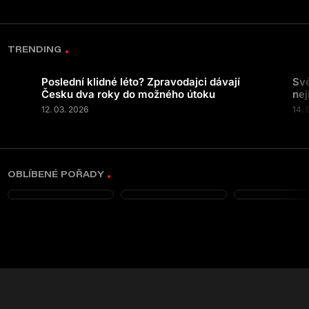
TRENDING
Poslední klidné léto? Zpravodajci dávají
Svě
Česku dva roky do možného útoku
nej
12. 03. 2026
14. 
OBLÍBENÉ POŘADY