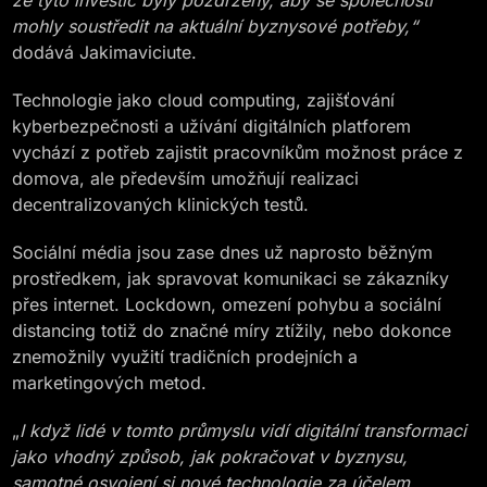
že tyto investic byly pozdrženy, aby se společnosti
mohly soustředit na aktuální byznysové potřeby,“
dodává Jakimaviciute.
Technologie jako cloud computing, zajišťování
kyberbezpečnosti a užívání digitálních platforem
vychází z potřeb zajistit pracovníkům možnost práce z
domova, ale především umožňují realizaci
decentralizovaných klinických testů.
Sociální média jsou zase dnes už naprosto běžným
prostředkem, jak spravovat komunikaci se zákazníky
přes internet. Lockdown, omezení pohybu a sociální
distancing totiž do značné míry ztížily, nebo dokonce
znemožnily využití tradičních prodejních a
marketingových metod.
„
I když lidé v tomto průmyslu vidí digitální transformaci
jako vhodný způsob, jak pokračovat v byznysu,
samotné osvojení si nové technologie za účelem