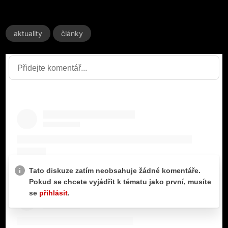
aktuality
články