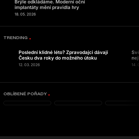
Brýle odkládáme. Moderní oční
implantáty mění pravidla hry
18. 05. 2026
TRENDING
Poslední klidné léto? Zpravodajci dávají
Svě
Česku dva roky do možného útoku
nej
12. 03. 2026
14. 
OBLÍBENÉ POŘADY