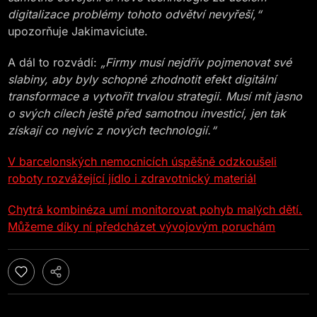
digitalizace problémy tohoto odvětví nevyřeší,“
upozorňuje Jakimaviciute.
A dál to rozvádí:
„Firmy musí nejdřív pojmenovat své
slabiny, aby byly schopné zhodnotit efekt digitální
transformace a vytvořit trvalou strategii. Musí mít jasno
o svých cílech ještě před samotnou investicí, jen tak
získají co nejvíc z nových technologií.“
V barcelonských nemocnicích úspěšně odzkoušeli
roboty rozvážející jídlo i zdravotnický materiál
Chytrá kombinéza umí monitorovat pohyb malých dětí.
Můžeme díky ní předcházet vývojovým poruchám