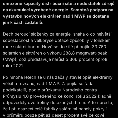
omezené kapacity distribuční sítě a nedostatek zdrojů
na akumulaci vyrobené energie. Samotná podpora na
výstavbu nových elektráren nad 1 MWP se dostane
jen k části žadatelů.
Dech beroucí složenky za energie, snaha o co největší
soběstačnost a velkorysé dotace způsobily v loňském
roce solární boom. Nově se do sítě připojilo 33 760
solárních elektráren o výkonu 288,8 megawatt-peak
(MWp), což představuje nárůst o 366 procent oproti
roku 2021.
Po mnoha letech se u nás začaly stavět opět elektrárny
většího rozsahu, nad 1 MWP. Zapojila se řada
podnikatelů, podle průzkumu Národního centra
Průmyslu 4.0 provedeného ke konci roku 2022 kladně
odpověděly dvě třetiny dotázaných firem. A to i přesto,
že i při osazení celé fabriky solárními panely pokryjí
v průměru pouze pět až deset procent své celkové