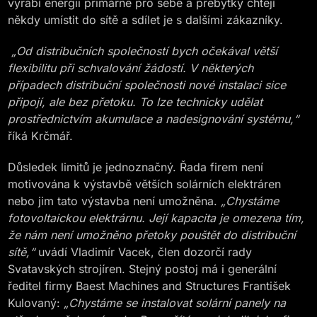
vyrábí energii primárně pro sebe a přebytky chtějí
někdy umístit do sítě a sdílet je s dalšími zákazníky.
„Od distribučních společností bych očekával větší
flexibilitu při schvalování žádostí. V některých
případech distribuční společnosti nové instalaci sice
připojí, ale bez přetoku. To lze technicky udělat
prostřednictvím akumulace a nadesignování systému,“
říká Krčmář.
Důsledek limitů je jednoznačný. Řada firem není
motivována k výstavbě větších solárních elektráren
nebo jim tato výstavba není umožněna.
„Chystáme
fotovoltaickou elektrárnu. Její kapacita je omezena tím,
že nám není umožněno přetoky pouštět do distribuční
sítě,“
uvádí Vladimír Vacek, člen dozorčí rady
Svatavských strojíren. Stejný postoj má i generální
ředitel firmy Baest Machines and Structures František
Kulovaný:
„Chystáme se instalovat solární panely na