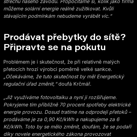
střechu našeho závodu. Propočítáme si, kolik jako firma
můžeme solární energie reálně zužitkovat. Kvůli
stávajícím podmínkám nebudeme vyrábět víc.“
Prodávat přebytky do sítě?
Připravte se na pokutu
Problémem je i skutečnost, že při relativně malých
přetocích hrozí výrobci poměrně velké sankce.
„Očekáváme, že tuto skutečnost by měl Energetický
regulační úřad změnit,“
doufá Krčmář.
„Již využíváme fotovoltaiku a nyní ji rozšiřujeme.
Pokryjeme tím přibližně 70 procent spotřeby elektrické
energie provozu. Dosud tratíme na odprodeji přetoků –
prodáváme je za 0,90 Kč/kWh a nakupujeme za 6
Kč/kWh. Toto by se mělo změnit, doufám, že se podaří
díky novele energetického zákona provozovat