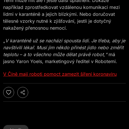
Temi může mít ale i ještě další uplatnění. Dokáže
například zprostředkovat vzdálenou komunikaci mezi
lidmi v karanténě a jejich blízkými. Nebo doručovat
tělesné vzorky nutné k zjišťování, jestli je dotyčný
nakažený přenosnou nemocí.
„
V karanténě už se nachází spousta lidí. Je třeba, aby je
navštívili lékař. Musí jim někdo přinést jídlo nebo změřit
teplotu – a to všechno může dělat právě robot,“
má
jasno Yaron Yoels, marketingový ředitel v Robotemi.
V Číně mají roboti pomoct zamezit šíření koronaviru