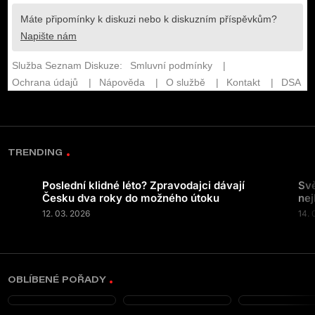
TRENDING
Poslední klidné léto? Zpravodajci dávají
Svě
Česku dva roky do možného útoku
nej
12. 03. 2026
14. 
OBLÍBENÉ POŘADY