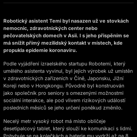
Robotický asistent Temi byl nasazen už ve stovkách
nemocnic, zdravotnických center nebo
pečovatelských domech v Asii. I s jeho přispěním se
má snížit přímý mezilidský kontakt v místech, kde
propukla epidemie koronaviru.
Podle vyjádření izraelského startupu Robotemi, který
umělého asistenta vyvinul, byl jejich výrobek už umístěn
v zdravotnických zařízeních v Číně, Japonsku, Jižní
Koreji nebo v Hongkongu. Původně byl konstruován
jako společník pro seniory s omezenými možnostmi
sociální interakce, ale pod vlivem rizikových událostí
posledních měsíců se jeho určení poněkud změnilo.
Necelý metr vysoký robot má místo obličeje
desetipalcový tablet, který slouží ke komunikaci s lidmi.
Pohybuje se na kolečkách a baterie mu vydrží až na 8