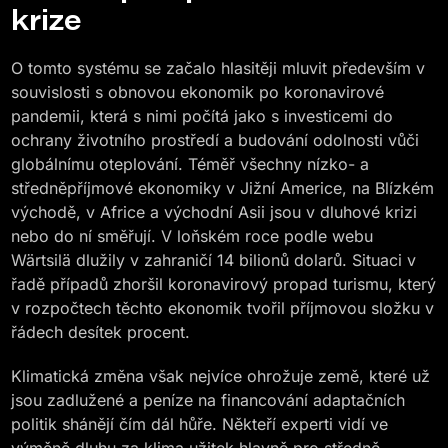
krize
O tomto systému se začalo hlasitěji mluvit především v
souvislosti s obnovou ekonomik po koronavirové
pandemii, která s nimi počítá jako s investicemi do
ochrany životního prostředí a budování odolnosti vůči
globálnímu oteplování. Téměř všechny nízko- a
středněpříjmové ekonomiky v Jižní Americe, na Blízkém
východě, v Africe a východní Asii jsou v dluhové krizi
nebo do ní směřují. V loňském roce podle webu
Wärtsilä dlužily v zahraničí 14 bilionů dolarů. Situaci v
řadě případů zhoršil koronavirový propad turismu, který
v rozpočtech těchto ekonomik tvořil příjmovou složku v
řádech desítek procent.
Klimatická změna však nejvíce ohrožuje země, které už
jsou zadlužené a peníze na financování adaptačních
politik shánějí čím dál hůře. Někteří experti vidí ve