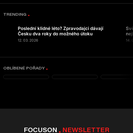
TRENDING
Poslední klidné léto? Zpravodajci dávají
Svě
Česku dva roky do možného útoku
nej
12. 03. 2026
14. 
OBLÍBENÉ POŘADY
FOCUSON
NEWSLETTER