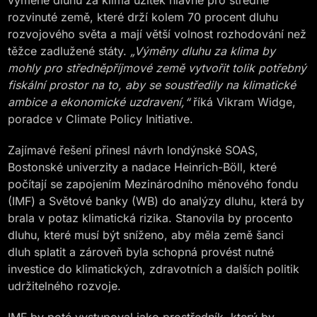
výměně dluhu za klima užitek hlavně pro středně
rozvinuté země, které drží kolem 70 procent dluhu
rozvojového světa a mají větší volnost rozhodování než
těžce zadlužené státy.
„Výměny dluhu za klima by
mohly pro středněpříjmové země vytvořit tolik potřebný
fiskální prostor na to, aby se soustředily na klimatické
ambice a ekonomické uzdravení,“
říká Vikram Widge,
poradce v Climate Policy Initiative.
Zajímavé řešení přinesl návrh londýnské SOAS,
Bostonské univerzity a nadace Heinrich-Böll, které
počítají se zapojením Mezinárodního měnového fondu
(IMF) a Světové banky (WB) do analýzy dluhu, která by
brala v potaz klimatická rizika. Stanovila by procento
dluhu, které musí být sníženo, aby měla země šanci
dluh splatit a zároveň byla schopná provést nutné
investice do klimatických, zdravotních a dalších politik
udržitelného rozvoje.