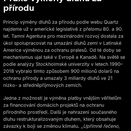
přírodu
Princip výměny dluhů za přírodu podle webu Quartz
najdeme už v americké legislativě z přelomu 80. a 90.
let. Tamní Agentura pro mezinárodní rozvoj dostala za
úkol spolupracovat na umazání dluhů zemí v Latinské
Americe výměnou za ochranu pralesů. Od té doby se
mechanismus ujal také v Evropě a Kanadě. Na světě se
podle analýzy Stockholmské univerzity v letech 1990–
2018 vybralo tímto způsobem 900 milionů dolarů na
ochranu přírody a umazaly 3 miliardy dluhů ve 21
nízko- a středněpříjmových zemích.
Jedna z možností je výměna platby vnějším věřitelům
za financování domácích projektů na ochranu
přírodního prostředí. Další je nahrazení současného
dluhu restrukturalizovaným dluhem, který obsahuje
závazky k boji se změnou klimatu.
„Upřímně řečeno,