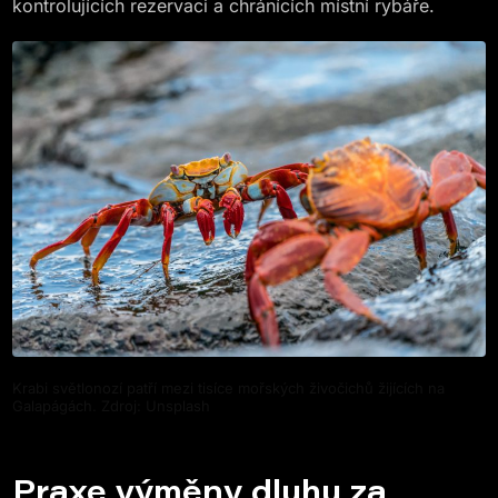
kontrolujících rezervaci a chránících místní rybáře.
Krabi světlonozí patří mezi tisíce mořských živočichů žijících na
Galapágách. Zdroj: Unsplash
Praxe výměny dluhu za