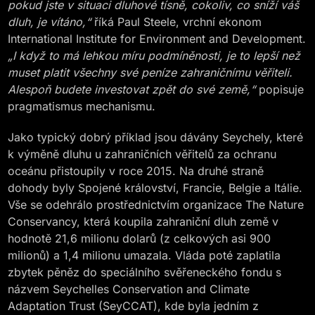
pokud jste v situaci dluhové tísně, cokoliv, co sníží váš
dluh, je vítáno,“
říká Paul Steele, vrchní ekonom
International Institute for Environment and Development.
„I když to má lehkou míru podmíněnosti, je to lepší než
muset platit všechny své peníze zahraničnímu věřiteli.
Alespoň budete investovat zpět do své země,“
popisuje
pragmatismus mechanismu.
Jako typický dobrý příklad jsou dávány Seychely, které
k výměně dluhu u zahraničních věřitelů za ochranu
oceánu přistoupily v roce 2015. Na druhé straně
dohody byly Spojené království, Francie, Belgie a Itálie.
Vše se odehrálo prostřednictvím organizace The Nature
Conservancy, která koupila zahraniční dluh země v
hodnotě 21,6 milionu dolarů (z celkových asi 900
milionů) a 1,4 milionu umazala. Vláda poté zaplatila
zbytek pěněz do speciálního svěřeneckého fondu s
názvem Seychelles Conservation and Climate
Adaptation Trust (SeyCCAT), kde byla jedním z