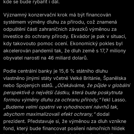
kde se bude rybařit i dál.
Významný konzervační krok má být financován
systémem výměny dluhu za přírodu, což znamená
odpuštění části zahraničních závazků výměnou za
investice do ochrany přírody. Ekvádor je pak v situaci,
kdy takovouto pomoc ocení. Ekonomický pokles byl
akcelerován pandemií tak, že dluh země s 17,7 miliony
obyvatel narostl na 46 miliard dolarů.
Podle centrální banky je 15,6 % státního dluhu
vlastněno jinými státy včetně Velké Británie, Španělska
nebo Spojených států.
„Očekáváme, že půjde v globální
perspektivě o největší částku, která bude poskytnuta
formou výměny dluhu za ochranu přírody,“
řekl Lasso.
„Budeme velmi opatrní ve vyhodnocení návrhů tak,
abychom maximalizovali efekt ochrany,“
dodal
prezident. Představuje si, že výměnou za dluh vznikne
fond, který bude financovat posílení námořních hlídek