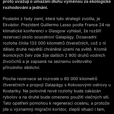
proto uvažují o umazání dluhu výměnou za ekologické
rozhodování a jednání.
Poslední z řady zemí, která tuto strategii zvolila, je
Ekvádor. Prezident Guillermo Lasso podle France 24 na
klimatické konferenci v Glasgow vyhlásil, že rozšíří
rezervaci okolo souostroví Galapágy. Dosavadní
rozloha činila 133 000 kilometrů čtverečních, což z ní
dělalo druhé největší chráněné území na světě. Kromě
ikonických želv zde žije dalších 2 900 druhů vodních
živočichů a je zapsaná na seznamu světového
přírodního dědictví.
Plocha rezervace se rozroste o 60 000 kilometrů
čtverečních a propojí Galapágy s Kokosovými ostrovy u
Kostariky. Na polovině nové rozlohy bude zakázán
rybolov a na druhé bude omezeno použití vlečných sítí.
Tato opatření pomohou k regeneraci oceánu, a protože
jde o významný migrační koridor, zlepší situaci i tam,