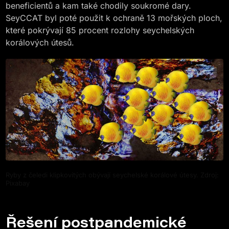
beneficientů a kam také chodily soukromé dary.
SeyCCAT byl poté použit k ochraně 13 mořských ploch,
které pokrývají 85 procent rozlohy seychelských
korálových útesů.
Ryby z čeledi klipkovitých obývají seychelské korálové útesy. Zdroj:
Pixabay
Řešení postpandemické