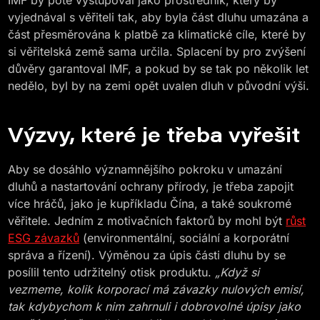
IMF by poté vystupoval jako prostředník, který by
vyjednával s věřiteli tak, aby byla část dluhu umazána a
část přesměrována k platbě za klimatické cíle, které by
si věřitelská země sama určila. Splacení by pro zvýšení
důvěry garantoval IMF, a pokud by se tak po několik let
nedělo, byl by na zemi opět uvalen dluh v původní výši.
Výzvy, které je třeba vyřešit
Aby se dosáhlo významnějšího pokroku v umazání
dluhů a nastartování ochrany přírody, je třeba zapojit
více hráčů, jako je kupříkladu Čína, a také soukromé
věřitele. Jedním z motivačních faktorů by mohl být
růst
ESG závazků
(environmentální, sociální a korporátní
správa a řízení). Výměnou za úpis části dluhu by se
posílil tento udržitelný otisk produktu.
„Když si
vezmeme, kolik korporací má závazky nulových emisí,
tak kdybychom k nim zahrnuli i dobrovolné úpisy jako