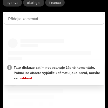
byznys
ekologie
finance