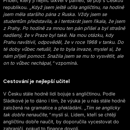
Příběh, který jí nejvíc utkvěl v paměti, se pojí s Českou
republikou. „
Když jsem ještě učila angličtinu, na hodině
jsem měla staršího pána z Ruska. Vždy jsem se
studentům představila, a i tentokrát jsem říkala, že jsem
z Prahy. Po hodině za mnou ten pán přišel a byl strašně
nadšený, že v Praze byl také. Na mou otázku, kdy
Prahu navštívil, odpověděl, že v roce 1968 v tanku. Do
té doby vůbec netušil, že to byla invaze, myslel si, že
nám přijeli pomoct. Snažila jsem se mu to vysvětlit, ale
on to vůbec nechápal,“
vzpomíná.
Cestování je nejlepší učitel
V Česku stále hodně lidí bojuje s angličtinou. Podle
Sládkové je to dáno i tím, že výuka je u nás stále hodně
založená na gramatice a překládání.
„Tím se anglicky
tak dobře nenaučíte,“
myslí si. Lidem, kteří se chtějí
angličtinu dobře naučit, by doporučila vycestovat do
zahraničí, pokud to finance dovolí.