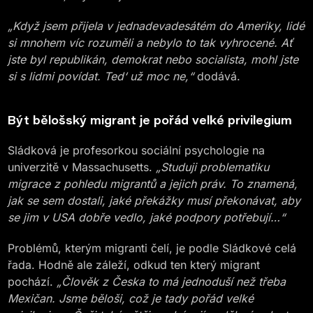
„Když jsem přijela v jednadevadesátém do Ameriky, lidé
si mnohem víc rozuměli a nebylo to tak vyhrocené. Ať
jste byl republikán, demokrat nebo socialista, mohl jste
si s lidmi povídat. Ted‘ už moc ne,“
dodává.
Být bělošský migrant je pořád velké privilegium
Sládková je profesorkou sociální psychologie na
univerzitě v Massachusetts.
„Studuji problematiku
migrace z pohledu migrantů a jejich práv. To znamená,
jak se sem dostali, jaké překážky musí překonávat, aby
se jim v USA dobře vedlo, jaké podpory potřebují…“
Problémů, kterým migranti čelí, je podle Sládkové celá
řada. Hodně ale záleží, odkud ten který migrant
pochází.
„Člověk z Česka to má jednoduší než třeba
Mexičan. Jsme běloši, což je tady pořád velké