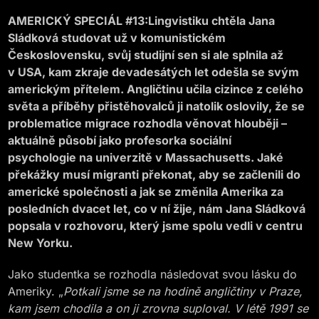
AMERICKÝ SPECIÁL #13:Lingvistiku chtěla Jana
Sládková studovat už v komunistickém
Československu, svůj studijní sen si ale splnila až
v USA, kam zkraje devadesátých let odešla se svým
americkým přítelem. Angličtinu učila cizince z celého
světa a příběhy přistěhovalců ji natolik oslovily, že se
problematice migrace rozhodla věnovat hlouběji –
aktuálně působí jako profesorka sociální
psychologie na univerzitě v Massachusetts. Jaké
překážky musí migranti překonat, aby se začlenili do
americké společnosti a jak se změnila Amerika za
posledních dvacet let, co v ní žije, nám Jana Sládková
popsala v rozhovoru, který jsme spolu vedli v centru
New Yorku.
Jako studentka se rozhodla následovat svou lásku do
Ameriky. „
Potkali jsme se na hodině angličtiny v Praze,
kam jsem chodila a on ji zrovna suploval. V létě 1991 se