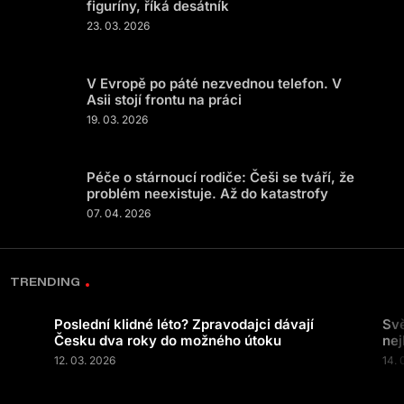
figuríny, říká desátník
23. 03. 2026
V Evropě po páté nezvednou telefon. V
Asii stojí frontu na práci
19. 03. 2026
Péče o stárnoucí rodiče: Češi se tváří, že
problém neexistuje. Až do katastrofy
07. 04. 2026
TRENDING
Poslední klidné léto? Zpravodajci dávají
Svě
Česku dva roky do možného útoku
nej
12. 03. 2026
14. 