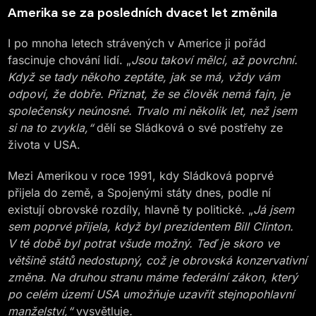
Amerika se za posledních dvacet let změnila
I po mnoha letech strávených v Americe ji pořád
fascinuje chování lidí. „
Jsou takoví mělcí, až povrchní.
Když se tady někoho zeptáte, jak se má, vždy vám
odpoví, že dobře. Přiznat, že se člověk nemá fajn, je
společensky neúnosné. Trvalo mi několik let, než jsem
si na to zvykla,“
dělí se Sládková o své postřehy ze
života v USA.
Mezi Amerikou v roce 1991, kdy Sládková poprvé
přijela do země, a Spojenými státy dnes, podle ní
existují obrovské rozdíly, hlavně ty politické. „
Já jsem
sem poprvé přijela, když byl prezidentem Bill Clinton.
V té době byl potrat všude možný. Teď je skoro ve
většině států nedostupný, což je obrovská konzervativní
změna. Na druhou stranu máme federální zákon, který
po celém území USA umožňuje uzavřít stejnopohlavní
manželství,“
vysvětluje
.