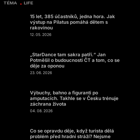
TÉMA
LIFE
15 let, 385 účastníků, jedna hora. Jak
výstup na Pilatus pomáhá dětem s
rakovinou
12. 05. 2026
„StarDance tam sakra patří.“ Jan
Potměšil o budoucnosti ČT a tom, co se
děje za oponou
23. 06. 2026
Výbuchy, bahno a figuranti po
amputacích. Takhle se v Česku trénuje
záchrana života
04. 08. 2026
Co se opravdu děje, když turista dělá
problém před hradní stráží? Nejsme