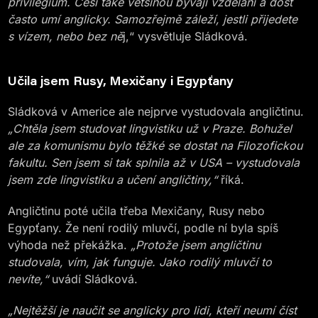
privilegium. Češi také většinou bývají vzdělaní a dost
často umí anglicky. Samozřejmě záleží, jestli přijedete
s vízem, nebo bez ně
j,“ vysvětluje Sládková.
Učila jsem Rusy, Mexičany i Egypťany
Sládková v Americe ale nejprve vystudovala angličtinu.
„Chtěla jsem studovat lingvistiku už v Praze. Bohužel
ale za komunismu bylo těžké se dostat na Filozofickou
fakultu. Sen jsem si tak splnila až v USA – vystudovala
jsem zde lingvistiku a učení angličtiny,“
říká.
Angličtinu poté učila třeba Mexičany, Rusy nebo
Egypťany. Že není rodilý mluvčí, podle ní byla spíš
výhoda než překážka.
„Protože jsem angličtinu
studovala, vím, jak funguje. Jako rodilý mluvčí to
nevíte,“
uvádí Sládková.
„Nejtěžší je naučit se anglicky pro lidi, kteří neumí číst