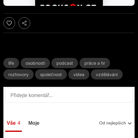
life
osobnosti
podcast
práce a hr
rozhovory
společnost
videa
vzdělávání