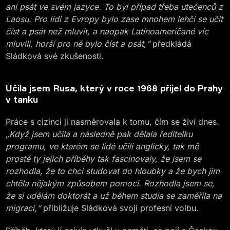
ani psát ve svém jazyce. To byl případ třeba utečenců z
Laosu. Pro lidi z Evropy bylo zase mnohem lehčí se učit
číst a psát než mluvit, a naopak Latinoameričané víc
mluvili, horší pro ně bylo číst a psát,“
předkládá
Sládková své zkušenosti.
Učila jsem Rusa, který v roce 1968 přijel do Prahy
v tanku
Práce s cizinci ji nasměrovala k tomu, čím se živí dnes.
„
Když jsem učila a následně pak dělala ředitelku
programu, ve kterém se lidé učili anglicky, tak mě
prostě ty jejich příběhy tak fascinovaly, že jsem se
rozhodla, že to chci studovat do hloubky a že bych jim
chtěla nějakým způsobem pomoci. Rozhodla jsem se,
že si udělám doktorát a už během studia se zaměřila na
migraci,“
přibližuje Sládková svoji profesní volbu.