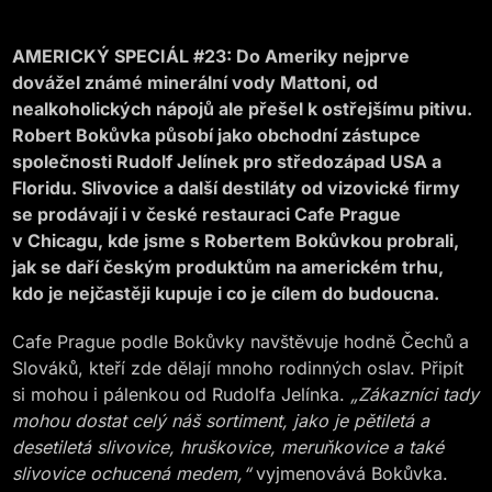
AMERICKÝ SPECIÁL #23: Do Ameriky nejprve
dovážel známé minerální vody Mattoni, od
nealkoholických nápojů ale přešel k ostřejšímu pitivu.
Robert Bokůvka působí jako obchodní zástupce
společnosti Rudolf Jelínek pro středozápad USA a
Floridu. Slivovice a další destiláty od vizovické firmy
se prodávají i v české restauraci Cafe Prague
v Chicagu, kde jsme s Robertem Bokůvkou probrali,
jak se daří českým produktům na americkém trhu,
kdo je nejčastěji kupuje i co je cílem do budoucna.
Cafe Prague podle Bokůvky navštěvuje hodně Čechů a
Slováků, kteří zde dělají mnoho rodinných oslav. Připít
si mohou i pálenkou od Rudolfa Jelínka.
„Zákazníci tady
mohou dostat celý náš sortiment, jako je pětiletá a
desetiletá slivovice, hruškovice, meruňkovice a také
slivovice ochucená medem,“
vyjmenovává Bokůvka.