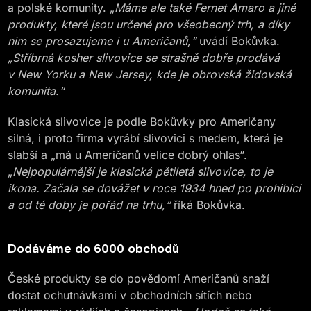
a polské komunity. „
Máme ale také Fernet Amaro a jiné
produkty, které jsou určené pro všeobecný trh, a díky
nim se prosazujeme i u Američanů,“
uvádí Bokůvka.
„Stříbrná kosher slivovice se strašně dobře prodává
v New Yorku a New Jersey, kde je obrovská židovská
komunita.“
Klasická slivovice je podle Bokůvky pro Američany
silná, i proto firma vyrábí slivovici s medem, která je
slabší a „má u Američanů velice dobrý ohlas“.
„
Nejpopulárnější je klasická pětiletá slivovice, to je
ikona. Začala se dovážet v roce 1934 hned po prohibici
a od té doby je pořád na trhu,“
říká Bokůvka.
Dodáváme do 6000 obchodů
České produkty se do povědomí Američanů snaží
dostat ochutnávkami v obchodních sítích nebo