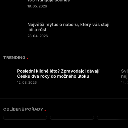
19. 05. 2026
Největší mýtus o náboru, který vás stojí
lidi a růst
28. 04. 2026
TRENDING
Poslední klidné léto? Zpravodajci dávají
Svě
Česku dva roky do možného útoku
nej
12. 03. 2026
14. 
OBLÍBENÉ POŘADY