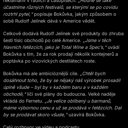
reklamami v rádiích a časopisech.
„Hodně se také
účastníme různých festivalů, se kterými se po covidu
roztrhl pytel,“
popisuje Bokůvka, jakým způsobem o
sobě Rudolf Jelínek dává v Americe vědět.
Celkově dodává Rudolf Jelínek své produkty do zhruba
šesti tisíc obchodů po celé Americe.
„Jsme v těch
hlavních řetězcích, jako je Total Wine a Spec’s,“
uvádí
Bokůvka s tím, že za rok prodají několik kontejnerů a
poptávka po vizovických destilátech roste.
Bokůvka má ale ambicióznější cíle.
„Chtěl bych
dosáhnout toho, že by se nějaký náš výrobek prosadil
úplně všude – byl by v každém baru a v každém
obchodě,“
líčí své plány do budoucna. Velké naděje
vkládá do Fernetu.
„Je velice oblíbený u barmanů,
máme výbornou cenu a už se prodává v řetězcích. Dal
by se prodávat skoro všude,“
uzavírá Bokůvka.
Celý rozhovor ve videu a podcastu.