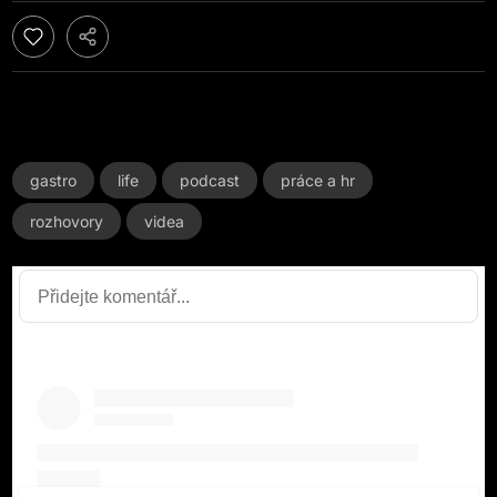
gastro
life
podcast
práce a hr
rozhovory
videa