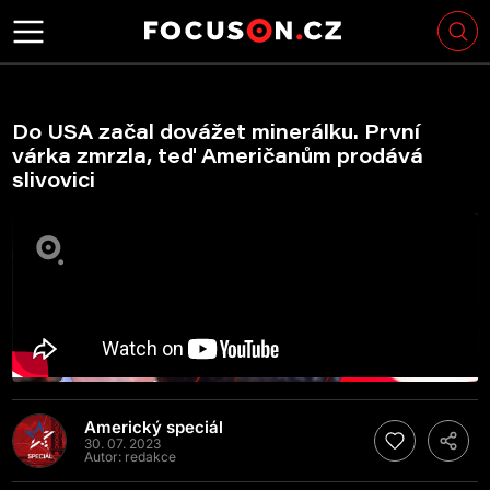
Do USA začal dovážet minerálku. První
várka zmrzla, teď Američanům prodává
slivovici
Americký speciál
30. 07. 2023
Autor:
redakce