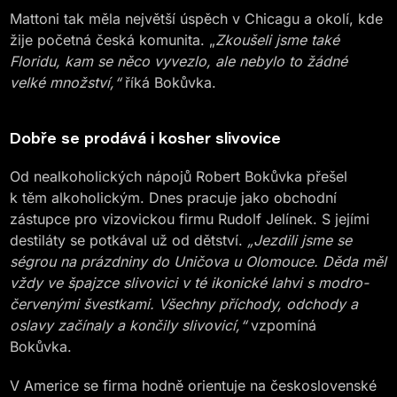
Mattoni tak měla největší úspěch v Chicagu a okolí, kde
žije početná česká komunita. „
Zkoušeli jsme také
Floridu, kam se něco vyvezlo, ale nebylo to žádné
velké množství,“
říká Bokůvka.
Dobře se prodává i kosher slivovice
Od nealkoholických nápojů Robert Bokůvka přešel
k těm alkoholickým. Dnes pracuje jako obchodní
zástupce pro vizovickou firmu Rudolf Jelínek. S jejími
destiláty se potkával už od dětství.
„Jezdili jsme se
ségrou na prázdniny do Uničova u Olomouce. Děda měl
vždy ve špajzce slivovici v té ikonické lahvi s modro-
červenými švestkami. Všechny příchody, odchody a
oslavy začínaly a končily slivovicí,“
vzpomíná
Bokůvka.
V Americe se firma hodně orientuje na československé