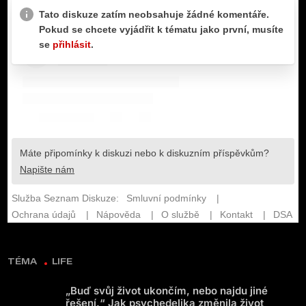
TÉMA
LIFE
„Buď svůj život ukončím, nebo najdu jiné
řešení.“ Jak psychedelika změnila život