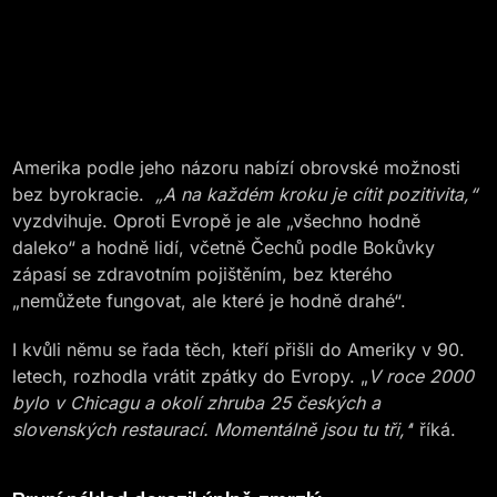
Amerika podle jeho názoru nabízí obrovské možnosti
bez byrokracie.
„A na každém kroku je cítit pozitivita,“
vyzdvihuje. Oproti Evropě je ale „všechno hodně
daleko“ a hodně lidí, včetně Čechů podle Bokůvky
zápasí se zdravotním pojištěním, bez kterého
„nemůžete fungovat, ale které je hodně drahé“.
I kvůli němu se řada těch, kteří přišli do Ameriky v 90.
letech, rozhodla vrátit zpátky do Evropy. „
V roce 2000
bylo v Chicagu a okolí zhruba 25 českých a
slovenských restaurací. Momentálně jsou tu tři,‘
‘ říká.