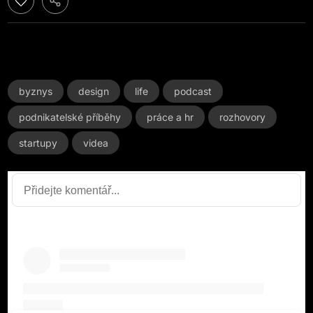
byznys
design
life
podcast
podnikatelské příběhy
práce a hr
rozhovory
startupy
videa