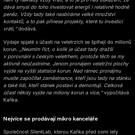
dává smysl do toho investovat energii i relativně hodně
peněz. Vždy tady také nasbíráme velké množství
kontaktů, a to pak přinese projekty, které tu investici
vrátí,“
dodává.
Výdaje spjaté s účastí na veletrzích se šplhají do milionů
korun.
„Neumím říct, o kolik je účast tady dražší
v porovnání s českým veletrhem, protože těch se my
aktivně neúčastníme. Jenom pronájem veletržní plochy
vyjde na vyšší statisíce korun. Nad rámec pronájmu
musíte započítat zaměstnance, kteří jsou tady na stánku
a také lidi, kteří stánek postaví a demontují. Celková
účast někdy vyjde na miliony korun a více,“
vypočítává
Kaňka
.
Nejvíce se prodávají mikro kanceláře
Společnost SilentLab, kterou Kaňka před osmi lety