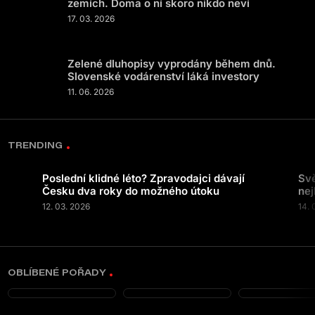
zemích. Doma o ní skoro nikdo neví
17. 03. 2026
Zelené dluhopisy vyprodány během dnů.
Slovenské vodárenství láká investory
11. 06. 2026
TRENDING
Poslední klidné léto? Zpravodajci dávají
Svě
Česku dva roky do možného útoku
nej
12. 03. 2026
14. 
OBLÍBENÉ POŘADY