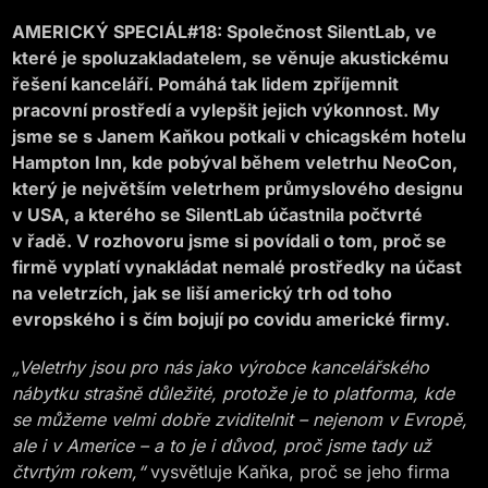
AMERICKÝ SPECIÁL#18: Společnost SilentLab, ve
které je spoluzakladatelem, se věnuje akustickému
řešení kanceláří. Pomáhá tak lidem zpříjemnit
pracovní prostředí a vylepšit jejich výkonnost. My
jsme se s Janem Kaňkou potkali v chicagském hotelu
Hampton Inn, kde pobýval během veletrhu NeoCon,
který je největším veletrhem průmyslového designu
v USA, a kterého se SilentLab účastnila počtvrté
v řadě. V rozhovoru jsme si povídali o tom, proč se
firmě vyplatí vynakládat nemalé prostředky na účast
na veletrzích, jak se liší americký trh od toho
evropského i s čím bojují po covidu americké firmy.
„Veletrhy jsou pro nás jako výrobce kancelářského
nábytku strašně důležité, protože je to platforma, kde
se můžeme velmi dobře zviditelnit – nejenom v Evropě,
ale i v Americe – a to je i důvod, proč jsme tady už
čtvrtým rokem,“
vysvětluje Kaňka, proč se jeho firma