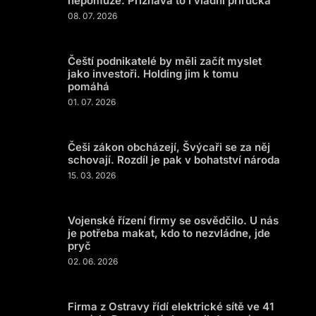
nepomůže. Přiznává to i vládní příručka
08. 07. 2026
Čeští podnikatelé by měli začít myslet
jako investoři. Holding jim k tomu
pomáhá
01. 07. 2026
Češi zákon obcházejí, Švýcaři se za něj
schovají. Rozdíl je pak v bohatství národa
15. 03. 2026
Vojenské řízení firmy se osvědčilo. U nás
je potřeba makat, kdo to nezvládne, jde
pryč
02. 06. 2026
Firma z Ostravy řídí elektrické sítě ve 41