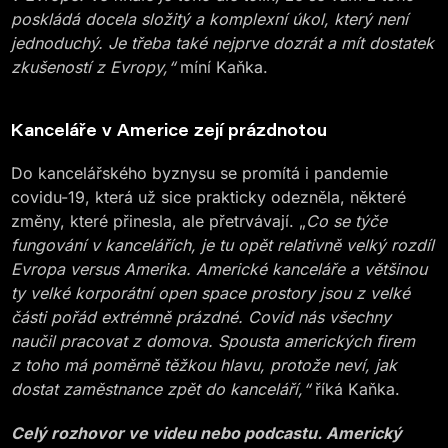
poskládá docela složitý a komplexní úkol, který není
jednoduchý. Je třeba také nejprve dozrát a mít dostatek
zkušeností z Evropy,“
míní Kaňka.
Kanceláře v Americe zejí prázdnotou
Do kancelářského byznysu se promítá i pandemie
covidu-19, která už sice prakticky odezněla, některé
změny, které přinesla, ale přetrvávají. „
Co se týče
fungování v kancelářích, je tu opět relativně velký rozdíl
Evropa versus Amerika. Americké kanceláře a většinou
ty velké korporátní open space prostory jsou z velké
části pořád extrémně prázdné. Covid nás všechny
naučil pracovat z domova. Spousta amerických firem
z toho má poměrně těžkou hlavu, protože neví, jak
dostat zaměstnance zpět do kanceláří,“
říká Kaňka.
Celý rozhovor ve videu nebo podcastu. Americký