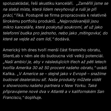
spoluzakládal, řeší akustiku kanceláří.
„Zaměřili jsme se
na slabá místa, která lidem nevyhovují a ruší je při
práci,“
říká. Postupně se firma propracovala k relativně
širokému portfoliu produktů.
„Nejprodávanější jsou
mikro kanceláře, které poskytují soukromí, ať už jako
telefonní budka pro jednoho, nebo jako ‚mítingovka‘, do
které se vejde až osm lidí,“
dodává.
Americký trh dnes tvoří menší část firemního obratu,
SilentLab v něm ale do budoucna vidí velký potenciál.
„
Naší ambicí je, aby v následujících třech až pěti letech
tvořila Amerika 30 až 50 procent našeho obratu,“
uvádí
Kaňka. „
V Americe se – stejně jako v Evropě – snažíme
budovat dealerskou síť. Naše produkty můžete vidět
v showroomu našeho partnera v New Yorku. Také
připravujeme nové dva v Atlantě a v kalifornském San
Franciscu,“
doplňuje.