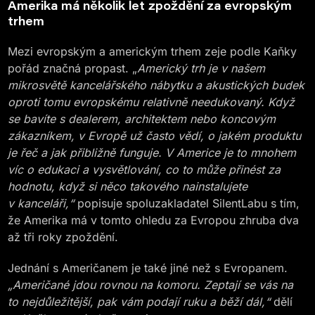
Amerika má několik let zpoždění za evropským
trhem
Mezi evropským a americkým trhem zeje podle Kaňky
pořád značná propast. „
Americký trh je v našem
mikrosvětě kancelářského nábytku a akustických budek
oproti tomu evropskému relativně needukovaný. Když
se bavíte s dealerem, architektem nebo koncovým
zákazníkem, v Evropě už často vědí, o jakém produktu
je řeč a jak přibližně funguje. V Americe je to mnohem
víc o edukaci a vysvětlování, co to může přinést za
hodnotu, když si něco takového nainstalujete
v kanceláři,“
popisuje spoluzakladatel SilentLabu s tím,
že Amerika má v tomto ohledu za Evropou zhruba dva
až tři roky zpoždění.
Jednání s Američanem je také jiné než s Evropanem.
„Američané jdou rovnou na komoru. Zeptají se vás na
to nejdůležitější, pak vám podají ruku a běží dál,“
dělí