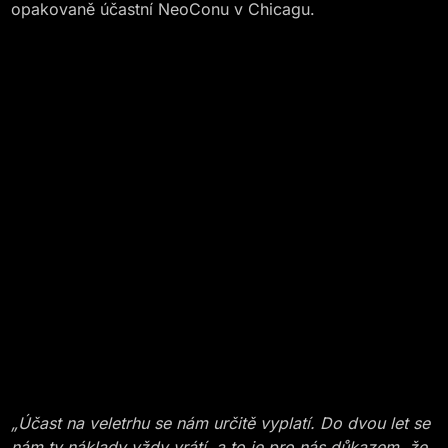
opakovaně účastní NeoConu v Chicagu.
„Účast na veletrhu se nám určitě vyplatí. Do dvou let se
nám ty náklady vždy vrátí, a to je pro nás důkazem, že