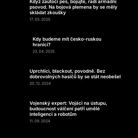
Když zaútočí pes, bojujte, radí armádní
psovod. Na bojová plemena by se měly
skládat zkoušky
17. 05. 2025
Kdy budeme mít česko-ruskou
hranici?
23. 04. 2025
Uprchlíci, blackout, povodně. Bez
dobrovolných hasičů by se stát neobešel
20. 12. 2024
Vojenský expert: Vojáci na ústupu,
budoucnost válčení patří umělé
inteligenci a robotům
11. 09. 2024