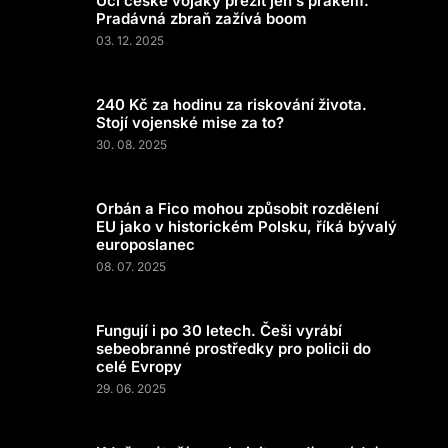
Učí české vojáky přežít jen s prakem.
Pradávná zbraň zažívá boom
03. 12. 2025
240 Kč za hodinu za riskování života.
Stojí vojenské mise za to?
30. 08. 2025
Orbán a Fico mohou způsobit rozdělení
EU jako v historickém Polsku, říká bývalý
europoslanec
08. 07. 2025
Fungují i po 30 letech. Češi vyrábí
sebeobranné prostředky pro policii do
celé Evropy
29. 06. 2025