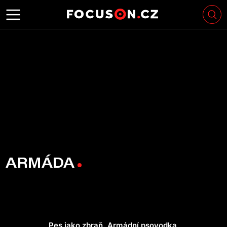
ARMÁDA
Pes jako zbraň. Armádní psovodka