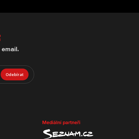
R
 email.
Odebírat
Mediální partneři