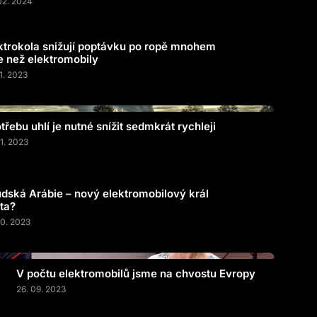
02. 2024
ktrokola snižují poptávku po ropě mnohem
e než elektromobily
11. 2023
třebu uhlí je nutné snížit sedmkrát rychleji
11. 2023
dská Arábie – nový elektromobilový král
ta?
10. 2023
V počtu elektromobilů jsme na chvostu Evropy
26. 09. 2023