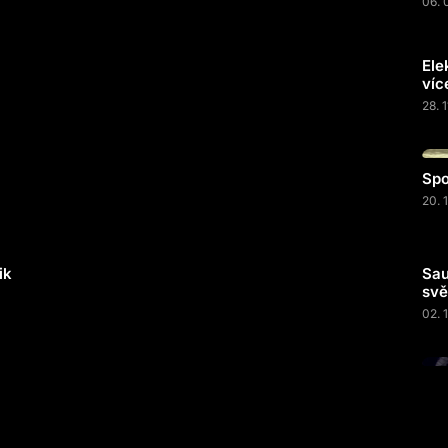
06. 
Ele
víc
28. 
Spo
20. 
ik
Sau
svě
02. 