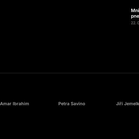
Mni
pne
22. 
Amar Ibrahim
Petra Savino
Jiří Jemel