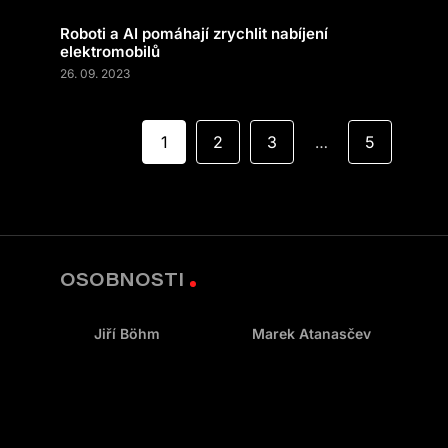
Roboti a AI pomáhají zrychlit nabíjení
elektromobilů
26. 09. 2023
1
2
3
5
…
OSOBNOSTI
Jiří Böhm
Marek Atanasčev