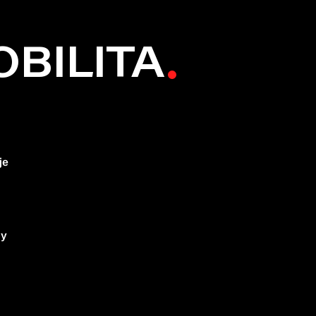
BILITA
je
ly