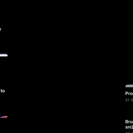
e
 to
Pro
27. 
Bru
sní