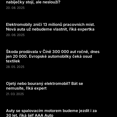
nabíječky stojí, ale neslouží?
20. 08. 2025
Elektromobily zničí 13 milionů pracovních míst.
Nová auta už nebudeme vlastnit, říká expertka
20. 06. 2025
Škoda prodávala v Číně 300 000 aut ročně, dnes
jen 20 000. Evropské automobilky čeká osud
textilek
28. 05. 2025
Ojetý nebo bouraný elektromobil? Bát se
nemusíte, říká expert
21. 03. 2025
Auty se spalovacím motorem budeme jezdit i za
30 let, říká šéf AAA Auto