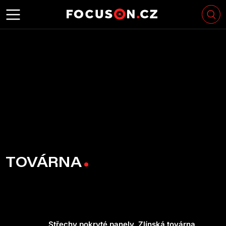
TOVÁRNA
Střechy pokryté panely. Zlínská továrna